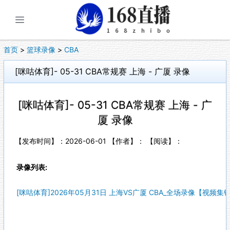
展开菜单
首页
>
篮球录像
>
CBA
[咪咕体育]- 05-31 CBA常规赛 上海 - 广厦 录像
[咪咕体育]- 05-31 CBA常规赛 上海 - 广
厦 录像
【发布时间】：2026-06-01 【作者】： 【阅读】：
录像列表:
[咪咕体育]2026年05月31日 上海VS广厦 CBA_全场录像【视频集