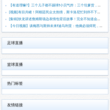
【有道理嘛?】三个儿子都不踢球❗️小贝气炸：三个坑爹货，只能
[视频]有目共睹！阿根廷民众太热情，斯卡洛尼忙到停不下来！
[集锦]狄龙讲述詹姆斯场边表情包背后故事！完全不知道会火遍全
【今日视频】谈梅西与斯帅未来❗️迪马利亚：他俩必须焊死，天花
足球直播
篮球直播
热门标签
友情链接