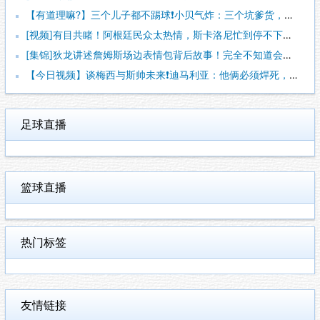
【有道理嘛?】三个儿子都不踢球❗️小贝气炸：三个坑爹货，只能
[视频]有目共睹！阿根廷民众太热情，斯卡洛尼忙到停不下来！
[集锦]狄龙讲述詹姆斯场边表情包背后故事！完全不知道会火遍全
【今日视频】谈梅西与斯帅未来❗️迪马利亚：他俩必须焊死，天花
足球直播
篮球直播
热门标签
友情链接