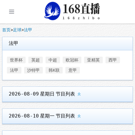
展开菜单
首页
>
足球
>
法甲
法甲
世界杯
英超
中超
欧冠杯
亚精英
西甲
法甲
沙特甲
韩K联
意甲
2026-08-09
星期日
节目列表
2026-08-10
星期一
节目列表