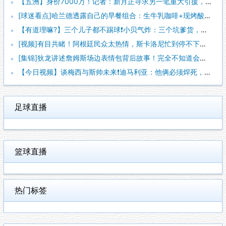
【五洲】身价7000万！记者：新月正寻求另一笔重大引援，梦想
[球迷看点]哈兰德透露自己的早餐组合：生牛乳咖啡+现烤酸面包
【有道理嘛?】三个儿子都不踢球❗️小贝气炸：三个坑爹货，只能
[视频]有目共睹！阿根廷民众太热情，斯卡洛尼忙到停不下来！
[集锦]狄龙讲述詹姆斯场边表情包背后故事！完全不知道会火遍全
【今日视频】谈梅西与斯帅未来❗️迪马利亚：他俩必须焊死，天花
足球直播
篮球直播
热门标签