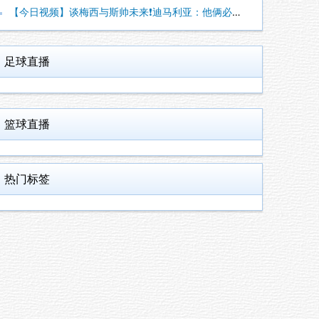
【今日视频】谈梅西与斯帅未来❗️迪马利亚：他俩必须焊死，天花
足球直播
篮球直播
热门标签