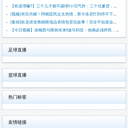
【有道理嘛?】三个儿子都不踢球❗️小贝气炸：三个坑爹货，只能
[视频]有目共睹！阿根廷民众太热情，斯卡洛尼忙到停不下来！
[集锦]狄龙讲述詹姆斯场边表情包背后故事！完全不知道会火遍全
【今日视频】谈梅西与斯帅未来❗️迪马利亚：他俩必须焊死，天花
足球直播
篮球直播
热门标签
友情链接