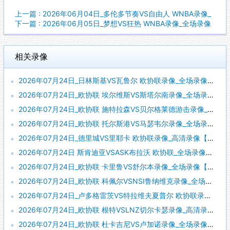
上一篇 : 2026年06月04日_多伦多节奏VS自由人 WNBA录像_
下一篇 : 2026年06月05日_梦想VS狂热 WNBA录像_全场录像
相关录像
2026年07月24日_日林斯基VS瓦鲁尔 欧协联录像_全场录像【全场回放】
2026年07月24日_欧协联 埃尔维斯VS斯塔尔南录像_全场录像【视频集锦】
2026年07月24日_欧协联 施特拉森VS贝尔格莱德游击录像_全场录像【高清回放】
2026年07月24日_欧协联 托尔斯港VS马瑟韦尔录像_全场录像【视频集锦】
2026年07月24日_德里城VS里耶卡 欧协联录像_高清录像【全场回放】
2026年07月24日 斯肯迪亚VSASK布拉沃 欧协联_全场录像【视频集锦】
2026年07月24日_欧协联 卡里鲁VS舒尔本录像_全场录像【全场回放】
2026年07月24日_欧协联 科佩尔VSNSI鲁纳维克录像_全场录像【全场回放】
2026年07月24日_卢多格雷茨VS特拉维夫夏普尔 欧协联录像_全场录像【全场回放】
2026年07月24日_欧协联 根特VSLNZ切尔卡瑟录像_高清录像【全场回放】
2026年07月24日_欧协联 杜卡吉尼VS卢加诺录像_全场录像【视频集锦】