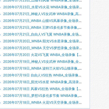
2026年07月23日_山猫VS风暴 WNBA录像_全场录像【视频集锦】
2026年07月23日_水星VS火花 WNBA录像_全场录像【高清回放】
2026年07月21日_神秘人VS女武神 WNBA录像_高清录像【全场回放】
2026年07月21日_WNBA 山猫VS风暴录像_全场录像【高清回放】
2026年07月21日_WNBA 王牌VS多伦多节奏录像_全场录像【高清回放】
2026年07月21日_自由人VS飞翼 WNBA录像_全场录像【视频集锦】
2026年07月20日_WNBA 阳光VS水星录像_全场录像【全场回放】
2026年07月20日_WNBA 天空VS梦想录像_全场录像【全场回放】
2026年07月20日 火花VS飞翼 WNBA_全场录像【全场回放】
2026年07月19日_神秘人VS女武神 WNBA录像_全场录像【视频集锦】
2026年07月19日_WNBA 波特兰火焰VS山猫录像_全场录像【全场回放】
2026年07月19日 自由人VS狂热 WNBA_全场录像【全场回放】
2026年07月18日_阳光VS水星 WNBA录像_高清录像【全场回放】
2026年07月18日 风暴VS狂热 WNBA_全场录像【全场回放】
2026年07月18日_梦想VS多伦多节奏 WNBA录像_全场录像【高清回放】
2026年07月18日_WNBA 火花VS天空录像_全场录像【高清回放】