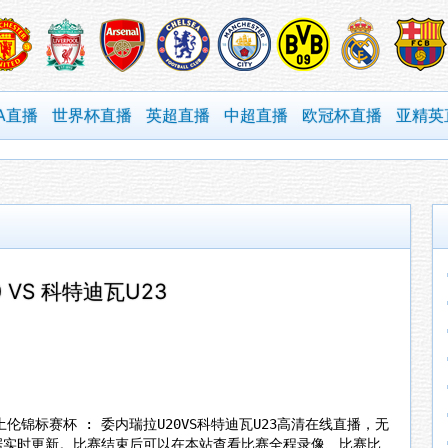
A直播
世界杯直播
英超直播
中超直播
欧冠杯直播
亚精英
 VS 科特迪瓦U23
分，土伦锦标赛杯 : 委内瑞拉U20VS科特迪瓦U23高清在线直播，无
据实时更新。比赛结束后可以在本站查看比赛全程录像、比赛比