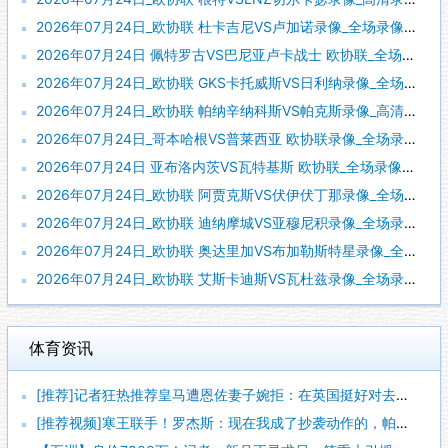
2026年07月24日_欧协联 杜卡吉尼VS卢加诺录像_全场录像【视频集锦】
2026年07月24日 佩特罗古VS巴尼亚卢卡战士 欧协联_全场录像【视频集锦】
2026年07月24日_欧协联 GKS卡托威斯VS日利纳录像_全场录像【全场回放】
2026年07月24日_欧协联 帕纳辛纳科斯VS帕克斯录像_高清录像【全场回放】
2026年07月24日_哥本哈根VS普莱西亚 欧协联录像_全场录像【全场回放】
2026年07月24日 亚布洛内茨VS瓦特基斯 欧协联_全场录像【视频集锦】
2026年07月24日_欧协联 阿贾克斯VS伏伊伏丁那录像_全场录像【视频集锦】
2026年07月24日_欧协联 迪纳摩城VS亚穆尼积录像_全场录像【全场回放】
2026年07月24日_欧协联 奥达里加VS布加勒斯特星录像_全场录像【视频集锦】
2026年07月24日_欧协联 艾斯卡迪斯VS瓦杜兹录像_全场录像【全场回放】
体育资讯
[推荐]记者狂热推荐皇马遭恩佐妻子婉拒：在英国挺好对去哪无所
[推荐视频]寒王联手！罗杰斯：现在我成了抄袭动作的，帕尔默有