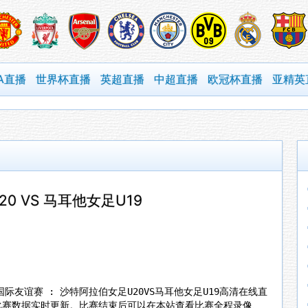
A直播
世界杯直播
英超直播
中超直播
欧冠杯直播
亚精英
0 VS 马耳他女足U19
分，国际友谊赛 : 沙特阿拉伯女足U20VS马耳他女足U19高清在线直
比赛数据实时更新。比赛结束后可以在本站查看比赛全程录像、