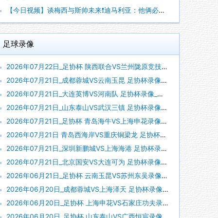
【今日视频】谈梅西与斯帅未来❗️迪马利亚：他俩必须焊死，天花
足球录像
2026年07月22日_足协杯 陕西联合VS兰州陇原竞技录像_高清录像【全场回放】
2026年07月21日_成都蓉城VS云南玉昆 足协杯录像_全场录像【高清回放】
2026年07月21日_大连英博VS河南队 足协杯录像_全场录像【全场回放】
2026年07月21日_山东泰山VS武汉三镇 足协杯录像_高清录像【全场回放】
2026年07月21日_足协杯 青岛海牛VS上海申花录像_全场录像【视频集锦】
2026年07月21日 青岛西海岸VS重庆铜梁龙 足协杯_全场录像【视频集锦】
2026年07月21日_深圳新鹏城VS上海海港 足协杯录像_全场录像【高清回放】
2026年07月21日_北京国安VS大连可为 足协杯录像_高清录像【全场回放】
2026年06月21日_足协杯 云南玉昆VS苏州东吴录像_全场录像【高清回放】
2026年06月20日_成都蓉城VS上海泽天 足协杯录像_高清录像【全场回放】
2026年06月20日_足协杯 上海申花VS石家庄功夫录像_全场录像【视频集锦】
2026年06月20日_足协杯 山东泰山VS广西恒宸录像_高清录像【全场回放】