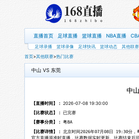
直播首页
足球直播
篮球直播
NBA直播
CB
足球录播
篮球录像
足球快讯
篮球动态
其他联赛
首页
>
其他联赛
>
热门比赛
中山 VS 东莞
中山
【直播时间】：
2026-07-08 19:30:00
【比赛状态】：
已完赛
【赛事分类】：
粤BA
【比赛详情】：
北京时间2026年07月08日 19:30
官方直播源准时直播，比赛数据实时更新。比赛结束后