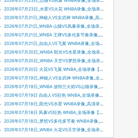
2026年07月23日_山猫VS风暴 WNBA录像_全场录像【视频集锦】
2026年07月23日_水星VS火花 WNBA录像_全场录像【高清回放】
2026年07月21日_神秘人VS女武神 WNBA录像_高清录像【全场回放】
2026年07月21日_WNBA 山猫VS风暴录像_全场录像【高清回放】
2026年07月21日_WNBA 王牌VS多伦多节奏录像_全场录像【高清回放】
2026年07月21日_自由人VS飞翼 WNBA录像_全场录像【视频集锦】
2026年07月20日_WNBA 阳光VS水星录像_全场录像【全场回放】
2026年07月20日_WNBA 天空VS梦想录像_全场录像【全场回放】
2026年07月20日 火花VS飞翼 WNBA_全场录像【全场回放】
2026年07月19日_神秘人VS女武神 WNBA录像_全场录像【视频集锦】
2026年07月19日_WNBA 波特兰火焰VS山猫录像_全场录像【全场回放】
2026年07月19日 自由人VS狂热 WNBA_全场录像【全场回放】
2026年07月18日_阳光VS水星 WNBA录像_高清录像【全场回放】
2026年07月18日 风暴VS狂热 WNBA_全场录像【全场回放】
2026年07月18日_梦想VS多伦多节奏 WNBA录像_全场录像【高清回放】
2026年07月18日_WNBA 火花VS天空录像_全场录像【高清回放】