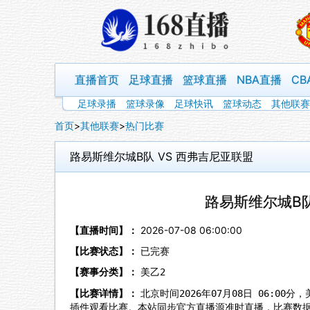
直播首页
足球直播
篮球直播
NBA直播
CB
足球录播
篮球录像
足球快讯
篮球动态
其他联赛
首页
>
其他联赛
>
热门比赛
路易斯维尔城B队 VS 西弗吉尼亚联盟
路易斯维尔城B队
【直播时间】：
2026-07-08 06:00:00
【比赛状态】：
已完赛
【赛事分类】：
美乙2
【比赛详情】：
北京时间2026年07月08日 06:00
插件观看比赛。本站同步官方直播源准时直播，比赛数