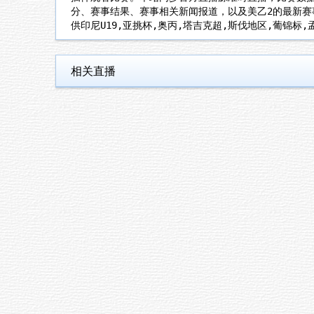
分、赛事结果、赛事相关新闻报道，以及美乙2的最新
供印尼U19,亚挑杯,奥丙,塔吉克超,斯伐地区,葡锦标,
相关直播