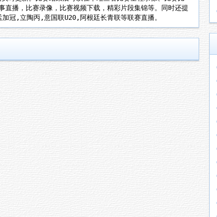
赛事直播，比赛录像，比赛视频下载，精彩片段集锦等。同时还提
孟加冠,立陶丙,意国联U20,阿根廷长青联等联赛直播。