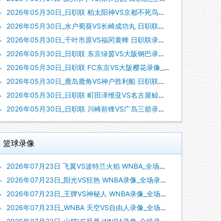
2026年05月30日_日职联 柏太阳神VS京都不死鸟录像_全场录像【高清回放】
2026年05月30日_水户蜀葵VS长崎成功丸 日职联录像_全场录像【视频集锦】
2026年05月30日_千叶市原VS福冈黄蜂 日职联录像_全场录像【高清回放】
2026年05月30日_日职联 东京绿茵VS大阪钢巴录像_全场录像【高清回放】
2026年05月30日_日职联 FC东京VS大阪樱花录像_全场录像【高清回放】
2026年05月30日_鹿岛鹿角VS神户胜利船 日职联录像_高清录像【全场回放】
2026年05月30日_日职联 町田泽维亚VS名古屋鲸鱼录像_高清录像【全场回放】
2026年05月30日_日职联 川崎前锋VS广岛三箭录像_全场录像【视频集锦】
篮球录像
2026年07月23日 飞翼VS波特兰火焰 WNBA_全场录像【全场回放】
2026年07月23日_阳光VS狂热 WNBA录像_全场录像【全场回放】
2026年07月23日_王牌VS神秘人 WNBA录像_全场录像【全场回放】
2026年07月23日_WNBA 天空VS自由人录像_全场录像【高清回放】