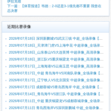
伊拉克雄
下一篇 : 【体育报道】韦德：2-0还是3-1领先都不重要 我曾在
总决赛
近期比赛录像
2026年07月18日 深圳新鹏城VS武汉三镇 中超_全场录像【全场回放】
2026年07月18日_天津津门虎VS上海申花 中超录像_全场录像【高清回放】
2026年07月18日_山东泰山VS大连英博 中超录像_高清录像【全场回放】
2026年07月18日_浙江队VS重庆铜梁龙 中超录像_高清录像【全场回放】
2026年07月17日_上海海港VS云南玉昆 中超录像_高清录像【全场回放】
2026年07月17日_中超 青岛海牛VS河南队录像_全场录像【高清回放】
2026年07月17日_辽宁铁人VS北京国安 中超录像_全场录像【全场回放】
2026年07月17日 成都蓉城VS青岛西海岸 中超_全场录像【全场回放】
2026年07月14日_青岛海牛VS浙江队 中超录像_全场录像【视频集锦】
2026年07月11日_中超 重庆铜梁龙VS成都蓉城录像_全场录像【视频集锦】
2026年07月11日 青岛西海岸VS深圳新鹏城 中超_全场录像【全场回放】