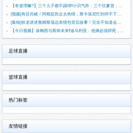
【有道理嘛?】三个儿子都不踢球❗️小贝气炸：三个坑爹货，只能
[视频]有目共睹！阿根廷民众太热情，斯卡洛尼忙到停不下来！
[集锦]狄龙讲述詹姆斯场边表情包背后故事！完全不知道会火遍全
【今日视频】谈梅西与斯帅未来❗️迪马利亚：他俩必须焊死，天花
足球直播
篮球直播
热门标签
友情链接