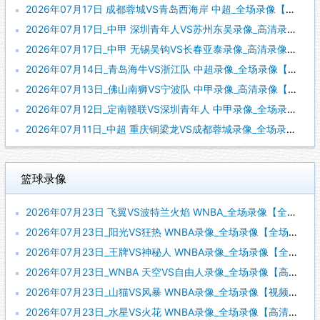
2026年07月17日 成都蓉城VS青岛西海岸 中超_全场录像【全场回放】
2026年07月17日_中甲 深圳青年人VS苏州东吴录像_高清录像【全场回放】
2026年07月17日_中甲 无锡吴钩VS长春亚泰录像_高清录像【全场回放】
2026年07月14日_青岛海牛VS浙江队 中超录像_全场录像【视频集锦】
2026年07月13日_佛山南狮VS宁波队 中甲录像_高清录像【全场回放】
2026年07月12日_定南赣联VS深圳青年人 中甲录像_全场录像【高清回放】
2026年07月11日_中超 重庆铜梁龙VS成都蓉城录像_全场录像【视频集锦】
篮球录像
2026年07月23日 飞翼VS波特兰火焰 WNBA_全场录像【全场回放】
2026年07月23日_阳光VS狂热 WNBA录像_全场录像【全场回放】
2026年07月23日_王牌VS神秘人 WNBA录像_全场录像【全场回放】
2026年07月23日_WNBA 天空VS自由人录像_全场录像【高清回放】
2026年07月23日_山猫VS风暴 WNBA录像_全场录像【视频集锦】
2026年07月23日_水星VS火花 WNBA录像_全场录像【高清回放】