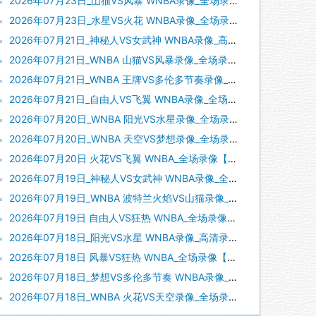
2026年07月23日_山猫VS风暴 WNBA录像_全场录像【视频集锦】
2026年07月23日_水星VS火花 WNBA录像_全场录像【高清回放】
2026年07月21日_神秘人VS女武神 WNBA录像_高清录像【全场回放】
2026年07月21日_WNBA 山猫VS风暴录像_全场录像【高清回放】
2026年07月21日_WNBA 王牌VS多伦多节奏录像_全场录像【高清回放】
2026年07月21日_自由人VS飞翼 WNBA录像_全场录像【视频集锦】
2026年07月20日_WNBA 阳光VS水星录像_全场录像【全场回放】
2026年07月20日_WNBA 天空VS梦想录像_全场录像【全场回放】
2026年07月20日 火花VS飞翼 WNBA_全场录像【全场回放】
2026年07月19日_神秘人VS女武神 WNBA录像_全场录像【视频集锦】
2026年07月19日_WNBA 波特兰火焰VS山猫录像_全场录像【全场回放】
2026年07月19日 自由人VS狂热 WNBA_全场录像【全场回放】
2026年07月18日_阳光VS水星 WNBA录像_高清录像【全场回放】
2026年07月18日 风暴VS狂热 WNBA_全场录像【全场回放】
2026年07月18日_梦想VS多伦多节奏 WNBA录像_全场录像【高清回放】
2026年07月18日_WNBA 火花VS天空录像_全场录像【高清回放】