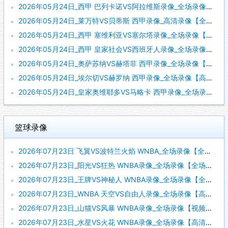
2026年05月24日_西甲 巴列卡诺VS阿拉维斯录像_全场录像【视频集锦】
2026年05月24日_莱万特VS贝蒂斯 西甲录像_高清录像【全场回放】
2026年05月24日_西甲 塞维利亚VS塞尔塔录像_全场录像【视频集锦】
2026年05月24日_西甲 皇家社会VS西班牙人录像_全场录像【全场回放】
2026年05月24日_奥萨苏纳VS赫塔菲 西甲录像_全场录像【高清回放】
2026年05月24日_埃尔切VS赫罗纳 西甲录像_全场录像【高清回放】
2026年05月24日_皇家奥维耶多VS马略卡 西甲录像_全场录像【高清回放】
篮球录像
2026年07月23日 飞翼VS波特兰火焰 WNBA_全场录像【全场回放】
2026年07月23日_阳光VS狂热 WNBA录像_全场录像【全场回放】
2026年07月23日_王牌VS神秘人 WNBA录像_全场录像【全场回放】
2026年07月23日_WNBA 天空VS自由人录像_全场录像【高清回放】
2026年07月23日_山猫VS风暴 WNBA录像_全场录像【视频集锦】
2026年07月23日_水星VS火花 WNBA录像_全场录像【高清回放】