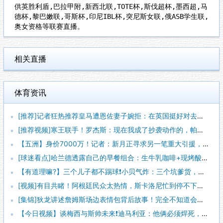
供英胜利盾,巴拉甲附,新西北联,TOTE杯,斯伐超杯,墨西超,马
德杯,黎巴嫩联,哥斯杯,印尼IBL杯,突尼斯女联,俄ASB学生联,
奥女资格等联赛直播。
相关直播
体育资讯
[推荐]记者狂热推荐皇马遭恩佐妻子婉拒：在英国挺好对去哪无所
[推荐视频]寒王联手！罗杰斯：现在我成了抄袭动作的，帕尔默有
【五洲】身价7000万！记者：新月正寻求另一笔重大引援，梦想
[球迷看点]哈兰德透露自己的早餐组合：生牛乳咖啡+现烤酸面包
【有道理嘛?】三个儿子都不踢球❗️小贝气炸：三个坑爹货，只能
[视频]有目共睹！阿根廷民众太热情，斯卡洛尼忙到停不下来！
[集锦]狄龙讲述詹姆斯场边表情包背后故事！完全不知道会火遍全
【今日视频】谈梅西与斯帅未来❗️迪马利亚：他俩必须焊死，天花