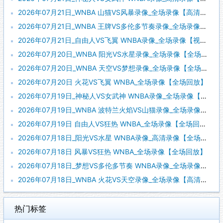
2026年07月21日_WNBA 山猫VS风暴录像_全场录像【高清回放】
2026年07月21日_WNBA 王牌VS多伦多节奏录像_全场录像【高清回放】
2026年07月21日_自由人VS飞翼 WNBA录像_全场录像【视频集锦】
2026年07月20日_WNBA 阳光VS水星录像_全场录像【全场回放】
2026年07月20日_WNBA 天空VS梦想录像_全场录像【全场回放】
2026年07月20日 火花VS飞翼 WNBA_全场录像【全场回放】
2026年07月19日_神秘人VS女武神 WNBA录像_全场录像【视频集锦】
2026年07月19日_WNBA 波特兰火焰VS山猫录像_全场录像【全场回放】
2026年07月19日 自由人VS狂热 WNBA_全场录像【全场回放】
2026年07月18日_阳光VS水星 WNBA录像_高清录像【全场回放】
2026年07月18日 风暴VS狂热 WNBA_全场录像【全场回放】
2026年07月18日_梦想VS多伦多节奏 WNBA录像_全场录像【高清回放】
2026年07月18日_WNBA 火花VS天空录像_全场录像【高清回放】
热门标签