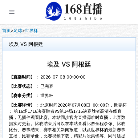
展开菜单
首页
>
足球
>
世界杯
埃及 VS 阿根廷
埃及 VS 阿根廷
【直播时间】：
2026-07-08 00:00:00
【比赛状态】：
已完赛
【赛事分类】：
世界杯
【比赛详情】：
北京时间2026年07月08日 00:00分，世界杯
: 第16场1/16决赛胜者VS第14场1/16决赛胜者高清在线直
播，无插件观看比赛。本站同步官方直播源准时直播，比赛数
据实时更新。比赛结束后可以在本站查看比赛全程录像、比赛
比分、赛事结果、赛事相关新闻报道，以及世界杯的最新赛事
直播，比赛录像，比赛视频下载，精彩片段集锦等。同时还提