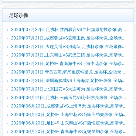
足球录像
2026年07月22日_足协杯 陕西联合VS兰州陇原竞技录像_高清录像【全场回放】
2026年07月21日_成都蓉城VS云南玉昆 足协杯录像_全场录像【高清回放】
2026年07月21日_大连英博VS河南队 足协杯录像_全场录像【全场回放】
2026年07月21日_山东泰山VS武汉三镇 足协杯录像_高清录像【全场回放】
2026年07月21日_足协杯 青岛海牛VS上海申花录像_全场录像【视频集锦】
2026年07月21日 青岛西海岸VS重庆铜梁龙 足协杯_全场录像【视频集锦】
2026年07月21日_深圳新鹏城VS上海海港 足协杯录像_全场录像【高清回放】
2026年07月21日_北京国安VS大连可为 足协杯录像_高清录像【全场回放】
2026年06月21日_足协杯 云南玉昆VS苏州东吴录像_全场录像【高清回放】
2026年06月20日_成都蓉城VS上海泽天 足协杯录像_高清录像【全场回放】
2026年06月20日_足协杯 上海申花VS石家庄功夫录像_全场录像【视频集锦】
2026年06月20日_足协杯 山东泰山VS广西恒宸录像_高清录像【全场回放】
2026年06月20日_足协杯 青岛海牛VS无锡吴钩录像_全场录像【高清回放】