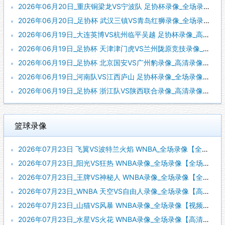
2026年06月20日_重庆铜梁龙VS宁波队 足协杯录像_全场录像【高清回放】
2026年06月20日_足协杯 武汉三镇VS青岛红狮录像_全场录像【全场回放】
2026年06月19日_大连英博VS杭州临平吴越 足协杯录像_高清录像【全场回放】
2026年06月19日_足协杯 天津津门虎VS兰州陇原竞技录像_全场录像【高清回放】
2026年06月19日_足协杯 北京国安VS广州豹录像_高清录像【全场回放】
2026年06月19日_河南队VS江西庐山 足协杯录像_全场录像【视频集锦】
2026年06月19日_足协杯 浙江队VS陕西联合录像_高清录像【全场回放】
篮球录像
2026年07月23日 飞翼VS波特兰火焰 WNBA_全场录像【全场回放】
2026年07月23日_阳光VS狂热 WNBA录像_全场录像【全场回放】
2026年07月23日_王牌VS神秘人 WNBA录像_全场录像【全场回放】
2026年07月23日_WNBA 天空VS自由人录像_全场录像【高清回放】
2026年07月23日_山猫VS风暴 WNBA录像_全场录像【视频集锦】
2026年07月23日_水星VS火花 WNBA录像_全场录像【高清回放】