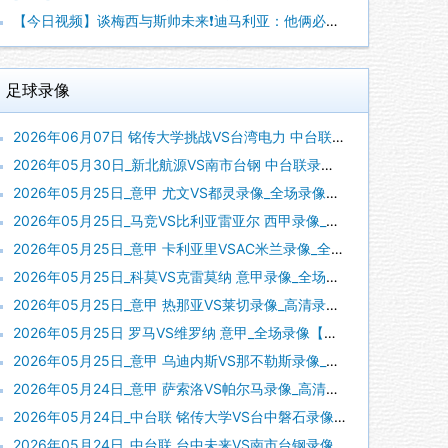
【今日视频】谈梅西与斯帅未来❗️迪马利亚：他俩必须焊死，天花
足球录像
2026年06月07日 铭传大学挑战VS台湾电力 中台联_全场录像【视频集锦】
2026年05月30日_新北航源VS南市台钢 中台联录像_全场录像【视频集锦】
2026年05月25日_意甲 尤文VS都灵录像_全场录像【高清回放】
2026年05月25日_马竞VS比利亚雷亚尔 西甲录像_全场录像【高清回放】
2026年05月25日_意甲 卡利亚里VSAC米兰录像_全场录像【视频集锦】
2026年05月25日_科莫VS克雷莫纳 意甲录像_全场录像【高清回放】
2026年05月25日_意甲 热那亚VS莱切录像_高清录像【全场回放】
2026年05月25日 罗马VS维罗纳 意甲_全场录像【全场回放】
2026年05月25日_意甲 乌迪内斯VS那不勒斯录像_全场录像【全场回放】
2026年05月24日_意甲 萨索洛VS帕尔马录像_高清录像【全场回放】
2026年05月24日_中台联 铭传大学VS台中磐石录像_全场录像【全场回放】
2026年05月24日_中台联 台中未来VS南市台钢录像_全场录像【全场回放】