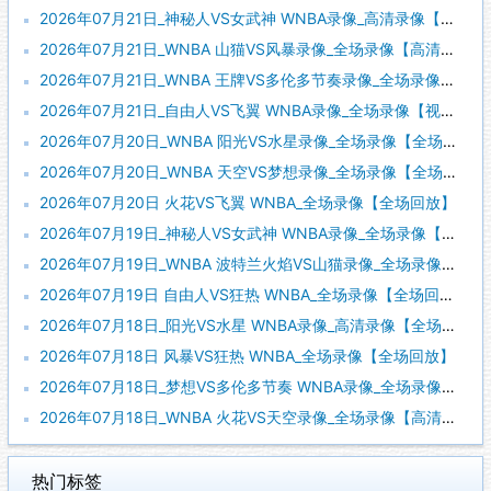
2026年07月21日_神秘人VS女武神 WNBA录像_高清录像【全场回放】
2026年07月21日_WNBA 山猫VS风暴录像_全场录像【高清回放】
2026年07月21日_WNBA 王牌VS多伦多节奏录像_全场录像【高清回放】
2026年07月21日_自由人VS飞翼 WNBA录像_全场录像【视频集锦】
2026年07月20日_WNBA 阳光VS水星录像_全场录像【全场回放】
2026年07月20日_WNBA 天空VS梦想录像_全场录像【全场回放】
2026年07月20日 火花VS飞翼 WNBA_全场录像【全场回放】
2026年07月19日_神秘人VS女武神 WNBA录像_全场录像【视频集锦】
2026年07月19日_WNBA 波特兰火焰VS山猫录像_全场录像【全场回放】
2026年07月19日 自由人VS狂热 WNBA_全场录像【全场回放】
2026年07月18日_阳光VS水星 WNBA录像_高清录像【全场回放】
2026年07月18日 风暴VS狂热 WNBA_全场录像【全场回放】
2026年07月18日_梦想VS多伦多节奏 WNBA录像_全场录像【高清回放】
2026年07月18日_WNBA 火花VS天空录像_全场录像【高清回放】
热门标签