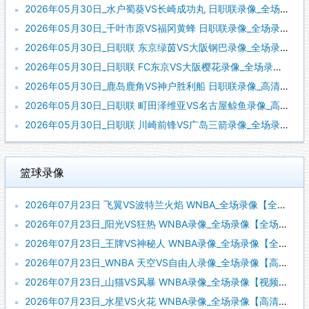
2026年05月30日_水户蜀葵VS长崎成功丸 日职联录像_全场录像【视频集锦】
2026年05月30日_千叶市原VS福冈黄蜂 日职联录像_全场录像【高清回放】
2026年05月30日_日职联 东京绿茵VS大阪钢巴录像_全场录像【高清回放】
2026年05月30日_日职联 FC东京VS大阪樱花录像_全场录像【高清回放】
2026年05月30日_鹿岛鹿角VS神户胜利船 日职联录像_高清录像【全场回放】
2026年05月30日_日职联 町田泽维亚VS名古屋鲸鱼录像_高清录像【全场回放】
2026年05月30日_日职联 川崎前锋VS广岛三箭录像_全场录像【视频集锦】
篮球录像
2026年07月23日 飞翼VS波特兰火焰 WNBA_全场录像【全场回放】
2026年07月23日_阳光VS狂热 WNBA录像_全场录像【全场回放】
2026年07月23日_王牌VS神秘人 WNBA录像_全场录像【全场回放】
2026年07月23日_WNBA 天空VS自由人录像_全场录像【高清回放】
2026年07月23日_山猫VS风暴 WNBA录像_全场录像【视频集锦】
2026年07月23日_水星VS火花 WNBA录像_全场录像【高清回放】