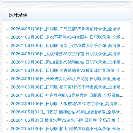
足球录像
2026年06月06日_日职联 广岛三箭VS川崎前锋录像_全场录像【高清回放】
2026年06月06日_京都不死鸟VS柏太阳神 日职联录像_全场录像【高清回放】
2026年06月06日_日职联 清水心跳VS横滨水手录像_高清录像【全场回放】
2026年06月06日_大阪钢巴VS东京绿茵 日职联录像_高清录像【全场回放】
2026年06月06日_冈山绿雉VS浦和红钻 日职联录像_全场录像【视频集锦】
2026年06月06日_日职联 名古屋鲸鱼VS町田泽维亚录像_全场录像【视频集锦】
2026年06月06日_长崎成功丸VS水户蜀葵 日职联录像_全场录像【全场回放】
2026年06月06日_日职联 福冈黄蜂VS千叶市原录像_全场录像【视频集锦】
2026年06月06日 神户胜利船VS鹿岛鹿角 日职联_全场录像【视频集锦】
2026年06月06日_日职联 大阪樱花VSFC东京录像_高清录像【全场回放】
2026年05月31日_日职联 浦和红钻VS冈山绿雉录像_全场录像【全场回放】
2026年05月31日 横滨水手VS清水心跳 日职联_全场录像【全场回放】
2026年05月30日_日职联 柏太阳神VS京都不死鸟录像_全场录像【高清回放】