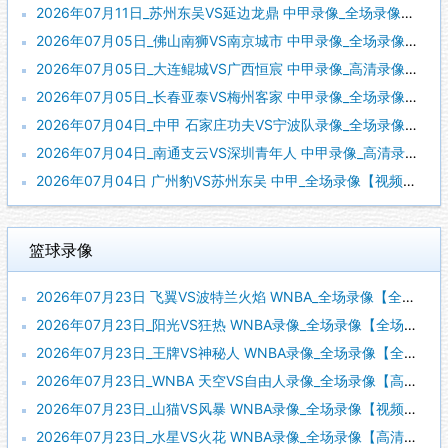
2026年07月11日_苏州东吴VS延边龙鼎 中甲录像_全场录像【视频集锦】
2026年07月05日_佛山南狮VS南京城市 中甲录像_全场录像【高清回放】
2026年07月05日_大连鲲城VS广西恒宸 中甲录像_高清录像【全场回放】
2026年07月05日_长春亚泰VS梅州客家 中甲录像_全场录像【高清回放】
2026年07月04日_中甲 石家庄功夫VS宁波队录像_全场录像【高清回放】
2026年07月04日_南通支云VS深圳青年人 中甲录像_高清录像【全场回放】
2026年07月04日 广州豹VS苏州东吴 中甲_全场录像【视频集锦】
篮球录像
2026年07月23日 飞翼VS波特兰火焰 WNBA_全场录像【全场回放】
2026年07月23日_阳光VS狂热 WNBA录像_全场录像【全场回放】
2026年07月23日_王牌VS神秘人 WNBA录像_全场录像【全场回放】
2026年07月23日_WNBA 天空VS自由人录像_全场录像【高清回放】
2026年07月23日_山猫VS风暴 WNBA录像_全场录像【视频集锦】
2026年07月23日_水星VS火花 WNBA录像_全场录像【高清回放】