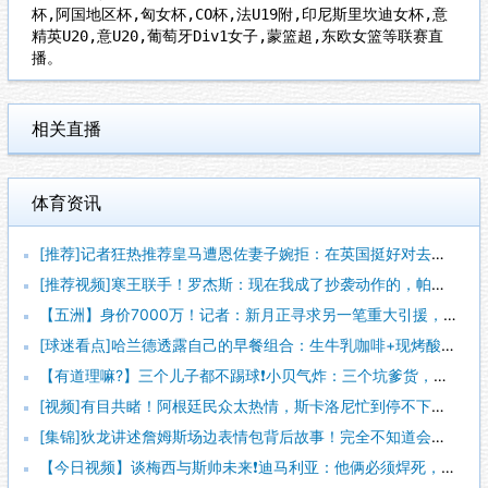
杯,阿国地区杯,匈女杯,CO杯,法U19附,印尼斯里坎迪女杯,意
精英U20,意U20,葡萄牙Div1女子,蒙篮超,东欧女篮等联赛直
播。
相关直播
体育资讯
[推荐]记者狂热推荐皇马遭恩佐妻子婉拒：在英国挺好对去哪无所
[推荐视频]寒王联手！罗杰斯：现在我成了抄袭动作的，帕尔默有
【五洲】身价7000万！记者：新月正寻求另一笔重大引援，梦想
[球迷看点]哈兰德透露自己的早餐组合：生牛乳咖啡+现烤酸面包
【有道理嘛?】三个儿子都不踢球❗️小贝气炸：三个坑爹货，只能
[视频]有目共睹！阿根廷民众太热情，斯卡洛尼忙到停不下来！
[集锦]狄龙讲述詹姆斯场边表情包背后故事！完全不知道会火遍全
【今日视频】谈梅西与斯帅未来❗️迪马利亚：他俩必须焊死，天花