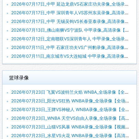
2026年07月17日_中甲 延边龙鼎VS石家庄功夫录像_全场录像【全场回放】
2026年07月17日_中甲 深圳青年人VS苏州东吴录像_高清录像【全场回放】
2026年07月17日_中甲 无锡吴钩VS长春亚泰录像_高清录像【全场回放】
2026年07月13日_佛山南狮VS宁波队 中甲录像_高清录像【全场回放】
2026年07月12日_定南赣联VS深圳青年人 中甲录像_全场录像【高清回放】
2026年07月11日_中甲 石家庄功夫VS广州豹录像_高清录像【全场回放】
2026年07月11日_南京城市VS大连鲲城 中甲录像_高清录像【全场回放】
篮球录像
2026年07月23日 飞翼VS波特兰火焰 WNBA_全场录像【全场回放】
2026年07月23日_阳光VS狂热 WNBA录像_全场录像【全场回放】
2026年07月23日_王牌VS神秘人 WNBA录像_全场录像【全场回放】
2026年07月23日_WNBA 天空VS自由人录像_全场录像【高清回放】
2026年07月23日_山猫VS风暴 WNBA录像_全场录像【视频集锦】
2026年07月23日_水星VS火花 WNBA录像_全场录像【高清回放】