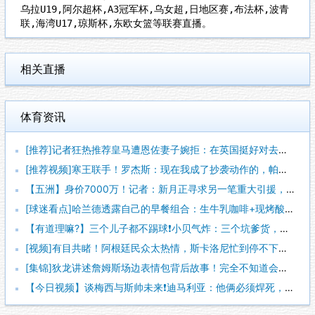
乌拉U19,阿尔超杯,A3冠军杯,乌女超,日地区赛,布法杯,波青
联,海湾U17,琼斯杯,东欧女篮等联赛直播。
相关直播
体育资讯
[推荐]记者狂热推荐皇马遭恩佐妻子婉拒：在英国挺好对去哪无所
[推荐视频]寒王联手！罗杰斯：现在我成了抄袭动作的，帕尔默有
【五洲】身价7000万！记者：新月正寻求另一笔重大引援，梦想
[球迷看点]哈兰德透露自己的早餐组合：生牛乳咖啡+现烤酸面包
【有道理嘛?】三个儿子都不踢球❗️小贝气炸：三个坑爹货，只能
[视频]有目共睹！阿根廷民众太热情，斯卡洛尼忙到停不下来！
[集锦]狄龙讲述詹姆斯场边表情包背后故事！完全不知道会火遍全
【今日视频】谈梅西与斯帅未来❗️迪马利亚：他俩必须焊死，天花