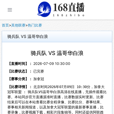
展开菜单
首页
>
其他联赛
>
热门比赛
骑兵队 VS 温哥华白浪
骑兵队 VS 温哥华白浪
【直播时间】：
2026-07-09 10:30:00
【比赛状态】：
已完赛
【赛事分类】：
加拿冠
【比赛详情】：
北京时间2026年07月09日 10:30分，加拿大
冠军联盟 : 骑兵队VS温哥华白浪高清在线直播，无插件观看比
赛。本站同步官方直播源准时直播，比赛数据实时更新。比赛
结束后可以在本站查看比赛全程录像、比赛比分、赛事结果、
赛事相关新闻报道，以及加拿大冠军联盟的最新赛事直播，比
赛录像，比赛视频下载，精彩片段集锦等。同时还提供阿联酋