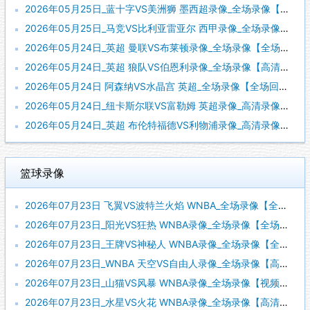
2026年05月25日_蓝十字VS美洲狮 墨西超录像_全场录像【全场回放】
2026年05月25日_马竞VS比利亚雷亚尔 西甲录像_全场录像【高清回放】
2026年05月24日_英超 曼联VS布莱顿录像_全场录像【全场回放】
2026年05月24日_英超 狼队VS伯恩利录像_全场录像【高清回放】
2026年05月24日 阿森纳VS水晶宫 英超_全场录像【全场回放】
2026年05月24日_纽卡斯尔联VS富勒姆 英超录像_高清录像【全场回放】
2026年05月24日_英超 布伦特福德VS利物浦录像_高清录像【全场回放】
篮球录像
2026年07月23日 飞翼VS波特兰火焰 WNBA_全场录像【全场回放】
2026年07月23日_阳光VS狂热 WNBA录像_全场录像【全场回放】
2026年07月23日_王牌VS神秘人 WNBA录像_全场录像【全场回放】
2026年07月23日_WNBA 天空VS自由人录像_全场录像【高清回放】
2026年07月23日_山猫VS风暴 WNBA录像_全场录像【视频集锦】
2026年07月23日_水星VS火花 WNBA录像_全场录像【高清回放】