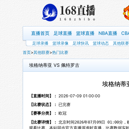
直播首页
足球直播
篮球直播
NBA直播
CB
足球录播
篮球录像
足球快讯
篮球动态
其他联赛
首页
>
其他联赛
>
热门比赛
埃格纳蒂亚 VS 佩特罗古
埃格纳蒂亚
【直播时间】：
2026-07-09 01:00:00
【比赛状态】：
已完赛
【赛事分类】：
欧冠
【比赛详情】：
北京时间2026年07月09日 01:0
观看比赛。本站同步官方直播源准时直播，比赛数据实