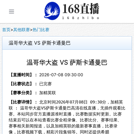
展开菜单
首页
>
其他联赛
>
热门比赛
温哥华大盗 VS 萨斯卡通曼巴
温哥华大盗 VS 萨斯卡通曼巴
【直播时间】：
2026-07-08 09:30:00
【比赛状态】：
已完赛
【赛事分类】：
加精英联
【比赛详情】：
北京时间2026年07月08日 09:30分，加精英
联 : 温哥华大盗VS萨斯卡通曼巴高清在线直播，无插件观看比
赛。本站同步官方直播源准时直播，比赛数据实时更新。比赛
结束后可以在本站查看比赛全程录像、比赛比分、赛事结果、
赛事相关新闻报道，以及加精英联的最新赛事直播，比赛录
像，比赛视频下载，精彩片段集锦等。同时还提供希腊