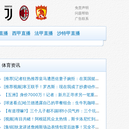
免责声明
问题帮助
广告联系
直播
西甲直播
法甲直播
沙特甲直播
体育资讯
[推荐]记者狂热推荐皇马遭恩佐妻子婉拒：在英国挺好对去哪无所
[推荐视频]寒王联手！罗杰斯：现在我成了抄袭动作的，帕尔默有
【五洲】身价7000万！记者：新月正寻求另一笔重大引援，梦想
[球迷看点]哈兰德透露自己的早餐组合：生牛乳咖啡+现烤酸面包
【有道理嘛?】三个儿子都不踢球❗️小贝气炸：三个坑爹货，只能
[视频]有目共睹！阿根廷民众太热情，斯卡洛尼忙到停不下来！
[集锦]狄龙讲述詹姆斯场边表情包背后故事！完全不知道会火遍全