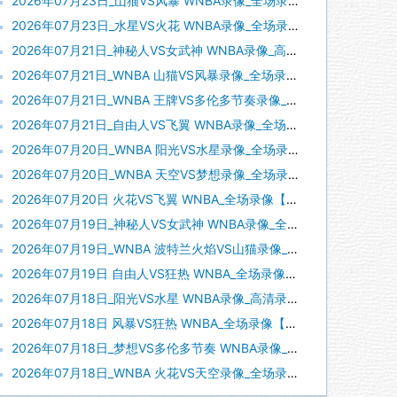
2026年07月23日_山猫VS风暴 WNBA录像_全场录像【视频集锦】
2026年07月23日_水星VS火花 WNBA录像_全场录像【高清回放】
2026年07月21日_神秘人VS女武神 WNBA录像_高清录像【全场回放】
2026年07月21日_WNBA 山猫VS风暴录像_全场录像【高清回放】
2026年07月21日_WNBA 王牌VS多伦多节奏录像_全场录像【高清回放】
2026年07月21日_自由人VS飞翼 WNBA录像_全场录像【视频集锦】
2026年07月20日_WNBA 阳光VS水星录像_全场录像【全场回放】
2026年07月20日_WNBA 天空VS梦想录像_全场录像【全场回放】
2026年07月20日 火花VS飞翼 WNBA_全场录像【全场回放】
2026年07月19日_神秘人VS女武神 WNBA录像_全场录像【视频集锦】
2026年07月19日_WNBA 波特兰火焰VS山猫录像_全场录像【全场回放】
2026年07月19日 自由人VS狂热 WNBA_全场录像【全场回放】
2026年07月18日_阳光VS水星 WNBA录像_高清录像【全场回放】
2026年07月18日 风暴VS狂热 WNBA_全场录像【全场回放】
2026年07月18日_梦想VS多伦多节奏 WNBA录像_全场录像【高清回放】
2026年07月18日_WNBA 火花VS天空录像_全场录像【高清回放】