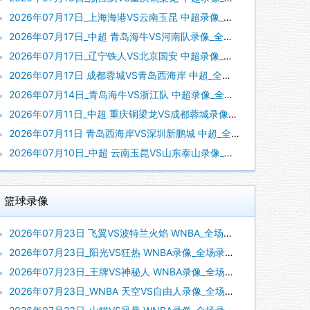
2026年07月17日_上海海港VS云南玉昆 中超录像_高清录像【全场回放】
2026年07月17日_中超 青岛海牛VS河南队录像_全场录像【高清回放】
2026年07月17日_辽宁铁人VS北京国安 中超录像_全场录像【全场回放】
2026年07月17日 成都蓉城VS青岛西海岸 中超_全场录像【全场回放】
2026年07月14日_青岛海牛VS浙江队 中超录像_全场录像【视频集锦】
2026年07月11日_中超 重庆铜梁龙VS成都蓉城录像_全场录像【视频集锦】
2026年07月11日 青岛西海岸VS深圳新鹏城 中超_全场录像【全场回放】
2026年07月10日_中超 云南玉昆VS山东泰山录像_全场录像【视频集锦】
篮球录像
2026年07月23日 飞翼VS波特兰火焰 WNBA_全场录像【全场回放】
2026年07月23日_阳光VS狂热 WNBA录像_全场录像【全场回放】
2026年07月23日_王牌VS神秘人 WNBA录像_全场录像【全场回放】
2026年07月23日_WNBA 天空VS自由人录像_全场录像【高清回放】