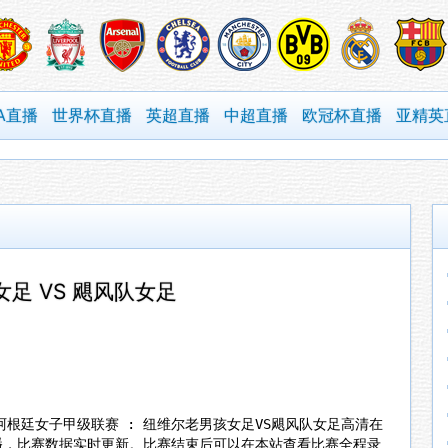
A直播
世界杯直播
英超直播
中超直播
欧冠杯直播
亚精英
足 VS 飓风队女足
0分，阿根廷女子甲级联赛 : 纽维尔老男孩女足VS飓风队女足高清在
播，比赛数据实时更新。比赛结束后可以在本站查看比赛全程录