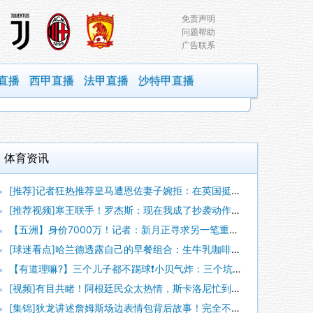
免责声明
问题帮助
广告联系
直播
西甲直播
法甲直播
沙特甲直播
体育资讯
[推荐]记者狂热推荐皇马遭恩佐妻子婉拒：在英国挺好对去哪无所
[推荐视频]寒王联手！罗杰斯：现在我成了抄袭动作的，帕尔默有
【五洲】身价7000万！记者：新月正寻求另一笔重大引援，梦想
[球迷看点]哈兰德透露自己的早餐组合：生牛乳咖啡+现烤酸面包
【有道理嘛?】三个儿子都不踢球❗️小贝气炸：三个坑爹货，只能
[视频]有目共睹！阿根廷民众太热情，斯卡洛尼忙到停不下来！
[集锦]狄龙讲述詹姆斯场边表情包背后故事！完全不知道会火遍全