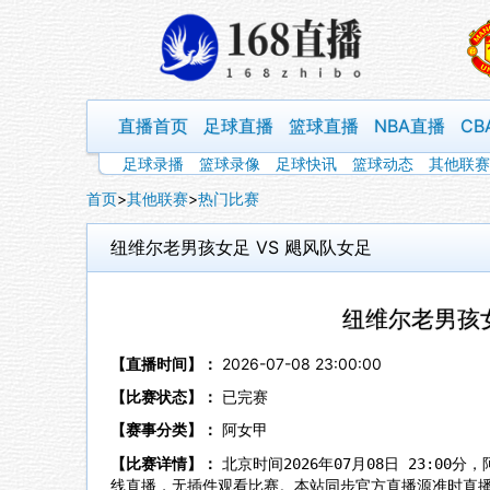
直播首页
足球直播
篮球直播
NBA直播
CB
足球录播
篮球录像
足球快讯
篮球动态
其他联赛
首页
>
其他联赛
>
热门比赛
纽维尔老男孩女足 VS 飓风队女足
纽维尔老男孩女
【直播时间】：
2026-07-08 23:00:00
【比赛状态】：
已完赛
【赛事分类】：
阿女甲
【比赛详情】：
北京时间2026年07月08日 23:0
线直播，无插件观看比赛。本站同步官方直播源准时直