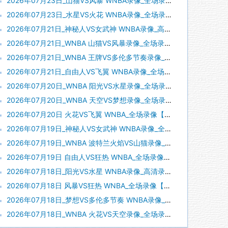
2026年07月23日_山猫VS风暴 WNBA录像_全场录像【视频集锦】
2026年07月23日_水星VS火花 WNBA录像_全场录像【高清回放】
2026年07月21日_神秘人VS女武神 WNBA录像_高清录像【全场回放】
2026年07月21日_WNBA 山猫VS风暴录像_全场录像【高清回放】
2026年07月21日_WNBA 王牌VS多伦多节奏录像_全场录像【高清回放】
2026年07月21日_自由人VS飞翼 WNBA录像_全场录像【视频集锦】
2026年07月20日_WNBA 阳光VS水星录像_全场录像【全场回放】
2026年07月20日_WNBA 天空VS梦想录像_全场录像【全场回放】
2026年07月20日 火花VS飞翼 WNBA_全场录像【全场回放】
2026年07月19日_神秘人VS女武神 WNBA录像_全场录像【视频集锦】
2026年07月19日_WNBA 波特兰火焰VS山猫录像_全场录像【全场回放】
2026年07月19日 自由人VS狂热 WNBA_全场录像【全场回放】
2026年07月18日_阳光VS水星 WNBA录像_高清录像【全场回放】
2026年07月18日 风暴VS狂热 WNBA_全场录像【全场回放】
2026年07月18日_梦想VS多伦多节奏 WNBA录像_全场录像【高清回放】
2026年07月18日_WNBA 火花VS天空录像_全场录像【高清回放】