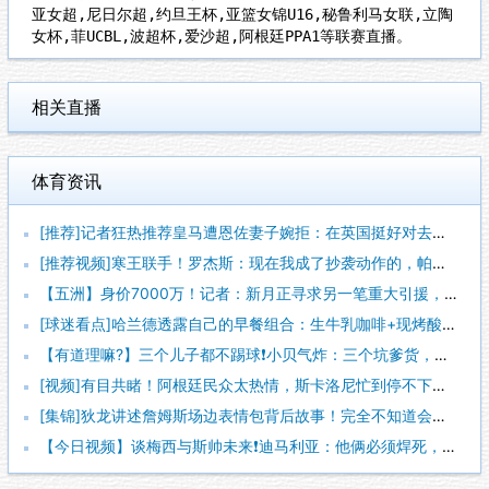
亚女超,尼日尔超,约旦王杯,亚篮女锦U16,秘鲁利马女联,立陶
女杯,菲UCBL,波超杯,爱沙超,阿根廷PPA1等联赛直播。
相关直播
体育资讯
[推荐]记者狂热推荐皇马遭恩佐妻子婉拒：在英国挺好对去哪无所
[推荐视频]寒王联手！罗杰斯：现在我成了抄袭动作的，帕尔默有
【五洲】身价7000万！记者：新月正寻求另一笔重大引援，梦想
[球迷看点]哈兰德透露自己的早餐组合：生牛乳咖啡+现烤酸面包
【有道理嘛?】三个儿子都不踢球❗️小贝气炸：三个坑爹货，只能
[视频]有目共睹！阿根廷民众太热情，斯卡洛尼忙到停不下来！
[集锦]狄龙讲述詹姆斯场边表情包背后故事！完全不知道会火遍全
【今日视频】谈梅西与斯帅未来❗️迪马利亚：他俩必须焊死，天花