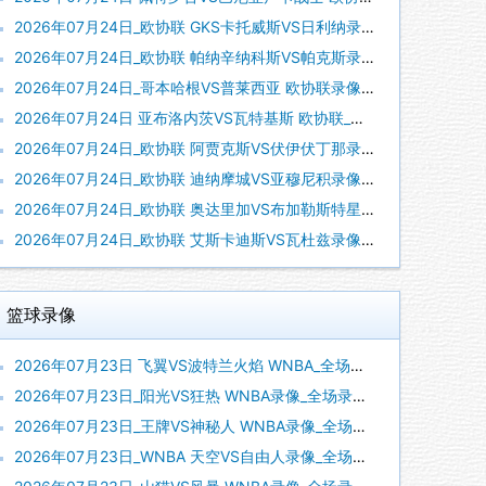
2026年07月24日_欧协联 GKS卡托威斯VS日利纳录像_全场录像【全场回放】
2026年07月24日_欧协联 帕纳辛纳科斯VS帕克斯录像_高清录像【全场回放】
2026年07月24日_哥本哈根VS普莱西亚 欧协联录像_全场录像【全场回放】
2026年07月24日 亚布洛内茨VS瓦特基斯 欧协联_全场录像【视频集锦】
2026年07月24日_欧协联 阿贾克斯VS伏伊伏丁那录像_全场录像【视频集锦】
2026年07月24日_欧协联 迪纳摩城VS亚穆尼积录像_全场录像【全场回放】
2026年07月24日_欧协联 奥达里加VS布加勒斯特星录像_全场录像【视频集锦】
2026年07月24日_欧协联 艾斯卡迪斯VS瓦杜兹录像_全场录像【全场回放】
篮球录像
2026年07月23日 飞翼VS波特兰火焰 WNBA_全场录像【全场回放】
2026年07月23日_阳光VS狂热 WNBA录像_全场录像【全场回放】
2026年07月23日_王牌VS神秘人 WNBA录像_全场录像【全场回放】
2026年07月23日_WNBA 天空VS自由人录像_全场录像【高清回放】