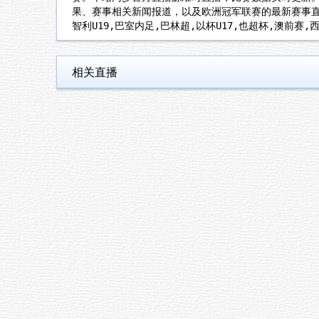
果、赛事相关新闻报道，以及欧洲冠军联赛的最新赛事
智利U19,巴室内足,巴林超,以杯U17,也超杯,澳前赛
相关直播