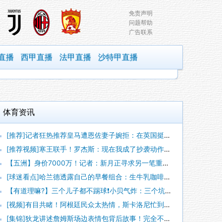
免责声明
问题帮助
广告联系
直播
西甲直播
法甲直播
沙特甲直播
体育资讯
[推荐]记者狂热推荐皇马遭恩佐妻子婉拒：在英国挺好对去哪无所
[推荐视频]寒王联手！罗杰斯：现在我成了抄袭动作的，帕尔默有
【五洲】身价7000万！记者：新月正寻求另一笔重大引援，梦想
[球迷看点]哈兰德透露自己的早餐组合：生牛乳咖啡+现烤酸面包
【有道理嘛?】三个儿子都不踢球❗️小贝气炸：三个坑爹货，只能
[视频]有目共睹！阿根廷民众太热情，斯卡洛尼忙到停不下来！
[集锦]狄龙讲述詹姆斯场边表情包背后故事！完全不知道会火遍全