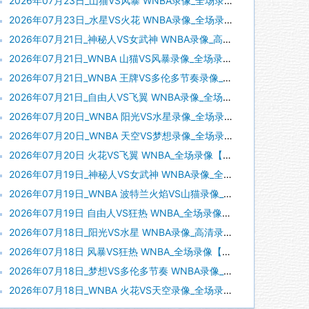
2026年07月23日_山猫VS风暴 WNBA录像_全场录像【视频集锦】
2026年07月23日_水星VS火花 WNBA录像_全场录像【高清回放】
2026年07月21日_神秘人VS女武神 WNBA录像_高清录像【全场回放】
2026年07月21日_WNBA 山猫VS风暴录像_全场录像【高清回放】
2026年07月21日_WNBA 王牌VS多伦多节奏录像_全场录像【高清回放】
2026年07月21日_自由人VS飞翼 WNBA录像_全场录像【视频集锦】
2026年07月20日_WNBA 阳光VS水星录像_全场录像【全场回放】
2026年07月20日_WNBA 天空VS梦想录像_全场录像【全场回放】
2026年07月20日 火花VS飞翼 WNBA_全场录像【全场回放】
2026年07月19日_神秘人VS女武神 WNBA录像_全场录像【视频集锦】
2026年07月19日_WNBA 波特兰火焰VS山猫录像_全场录像【全场回放】
2026年07月19日 自由人VS狂热 WNBA_全场录像【全场回放】
2026年07月18日_阳光VS水星 WNBA录像_高清录像【全场回放】
2026年07月18日 风暴VS狂热 WNBA_全场录像【全场回放】
2026年07月18日_梦想VS多伦多节奏 WNBA录像_全场录像【高清回放】
2026年07月18日_WNBA 火花VS天空录像_全场录像【高清回放】