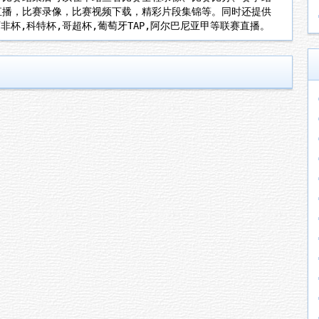
直播，比赛录像，比赛视频下载，精彩片段集锦等。同时还提供
,西非杯,科特杯,哥超杯,葡萄牙TAP,阿尔巴尼亚甲等联赛直播。