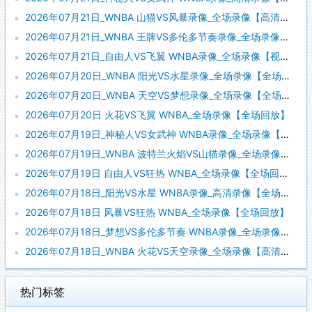
2026年07月21日_WNBA 山猫VS风暴录像_全场录像【高清回放】
2026年07月21日_WNBA 王牌VS多伦多节奏录像_全场录像【高清回放】
2026年07月21日_自由人VS飞翼 WNBA录像_全场录像【视频集锦】
2026年07月20日_WNBA 阳光VS水星录像_全场录像【全场回放】
2026年07月20日_WNBA 天空VS梦想录像_全场录像【全场回放】
2026年07月20日 火花VS飞翼 WNBA_全场录像【全场回放】
2026年07月19日_神秘人VS女武神 WNBA录像_全场录像【视频集锦】
2026年07月19日_WNBA 波特兰火焰VS山猫录像_全场录像【全场回放】
2026年07月19日 自由人VS狂热 WNBA_全场录像【全场回放】
2026年07月18日_阳光VS水星 WNBA录像_高清录像【全场回放】
2026年07月18日 风暴VS狂热 WNBA_全场录像【全场回放】
2026年07月18日_梦想VS多伦多节奏 WNBA录像_全场录像【高清回放】
2026年07月18日_WNBA 火花VS天空录像_全场录像【高清回放】
热门标签