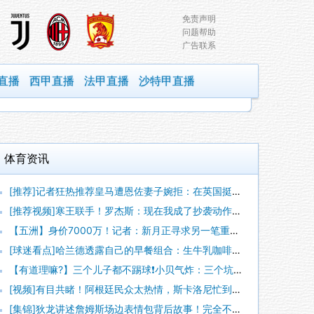
免责声明
问题帮助
广告联系
直播
西甲直播
法甲直播
沙特甲直播
体育资讯
[推荐]记者狂热推荐皇马遭恩佐妻子婉拒：在英国挺好对去哪无所
[推荐视频]寒王联手！罗杰斯：现在我成了抄袭动作的，帕尔默有
【五洲】身价7000万！记者：新月正寻求另一笔重大引援，梦想
[球迷看点]哈兰德透露自己的早餐组合：生牛乳咖啡+现烤酸面包
【有道理嘛?】三个儿子都不踢球❗️小贝气炸：三个坑爹货，只能
[视频]有目共睹！阿根廷民众太热情，斯卡洛尼忙到停不下来！
[集锦]狄龙讲述詹姆斯场边表情包背后故事！完全不知道会火遍全