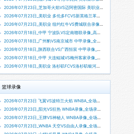
2026年07月23日_芝加哥火焰VS迈阿密国际 美职业录像_全场录像【高清回放】
2026年07月23日_美职业 多伦多FCVS新英格兰革命录像_全场录像【视频集锦】
2026年07月23日_美职业 纽约红牛VS费城联合录像_全场录像【视频集锦】
2026年07月18日_中甲 宁波队VS定南赣联录像_高清录像【全场回放】
2026年07月18日_广州豹VS南京城市 中甲录像_全场录像【高清回放】
2026年07月18日_陕西联合VS广西恒宸 中甲录像_全场录像【全场回放】
2026年07月18日_中甲 大连鲲城VS梅州客家录像_全场录像【全场回放】
2026年07月18日_美职业 洛杉矶FCVS洛杉矶银河录像_高清录像【全场回放】
篮球录像
2026年07月23日 飞翼VS波特兰火焰 WNBA_全场录像【全场回放】
2026年07月23日_阳光VS狂热 WNBA录像_全场录像【全场回放】
2026年07月23日_王牌VS神秘人 WNBA录像_全场录像【全场回放】
2026年07月23日_WNBA 天空VS自由人录像_全场录像【高清回放】