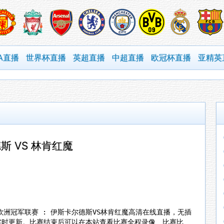
A直播
世界杯直播
英超直播
中超直播
欧冠杯直播
亚精英
斯 VS 林肯红魔
0分，欧洲冠军联赛 : 伊斯卡尔德斯VS林肯红魔高清在线直播，无插
实时更新。比赛结束后可以在本站查看比赛全程录像、比赛比