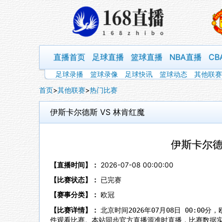
直播首页
足球直播
篮球直播
NBA直播
CB
足球录播
篮球录像
足球快讯
篮球动态
其他联赛
首页
>
其他联赛
>
热门比赛
伊斯卡尔德斯 VS 林肯红魔
伊斯卡尔德
【直播时间】：
2026-07-08 00:00:00
【比赛状态】：
已完赛
【赛事分类】：
欧冠
【比赛详情】：
北京时间2026年07月08日 00:0
件观看比赛。本站同步官方直播源准时直播，比赛数据