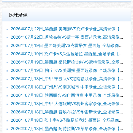
足球录像
2026年07月22日_墨西超 美洲狮VS托卢卡录像_高清录像【全场回放】
2026年07月22日_普埃布拉VS蓝十字 墨西超录像_高清录像【全场回放】
2026年07月19日 墨西哥美洲VS克雷塔罗 墨西超_全场录像【视频集锦】
2026年07月19日 托卢卡VS瓜达拉哈拉 墨西超_全场录像【视频集锦】
2026年07月19日_墨西超 桑托斯拉古纳VS蒙特雷录像_全场录像【高清回放】
2026年07月19日_帕丘卡VS美洲狮 墨西超录像_全场录像【全场回放】
2026年07月18日_中甲 宁波队VS定南赣联录像_高清录像【全场回放】
2026年07月18日_广州豹VS南京城市 中甲录像_全场录像【高清回放】
2026年07月18日_陕西联合VS广西恒宸 中甲录像_全场录像【全场回放】
2026年07月18日_中甲 大连鲲城VS梅州客家录像_全场录像【全场回放】
2026年07月18日_墨西超 普埃布拉VS华雷斯录像_全场录像【高清回放】
2026年07月18日 蓝十字VS圣路易斯竞技 墨西超_全场录像【视频集锦】
2026年07月18日_墨西超 阿特拉斯VS莱昂录像_全场录像【全场回放】