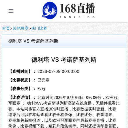
展开菜单
首页
>
其他联赛
>
热门比赛
德利塔 VS 考诺萨基列斯
德利塔 VS 考诺萨基列斯
【直播时间】：
2026-07-08 00:00:00
【比赛状态】：
已完赛
【赛事分类】：
欧冠
【比赛详情】：
北京时间2026年07月08日 00:00分，欧洲冠
军联赛 : 德利塔VS考诺萨基列斯高清在线直播，无插件观看比
赛。本站同步官方直播源准时直播，比赛数据实时更新。比赛
结束后可以在本站查看比赛全程录像、比赛比分、赛事结果、
赛事相关新闻报道，以及欧洲冠军联赛的最新赛事直播，比赛
录像，比赛视频下载，精彩片段集锦等。同时还提供印曼普联,