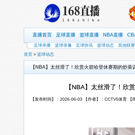
直播首页
足球直播
篮球直播
NBA直播
C
足球录播
篮球录像
足球快讯
篮球动态
其他联赛
首页
>
篮球动态
【NBA】太丝滑了！欣赏火箭哈登休赛期的炒菜
【NBA】太丝滑了！欣
【发布时间】：2026-06-03 【作者】：CCTV5体育 