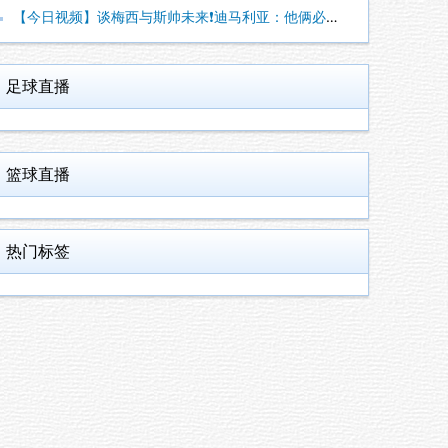
【今日视频】谈梅西与斯帅未来❗️迪马利亚：他俩必须焊死，天花
足球直播
篮球直播
热门标签