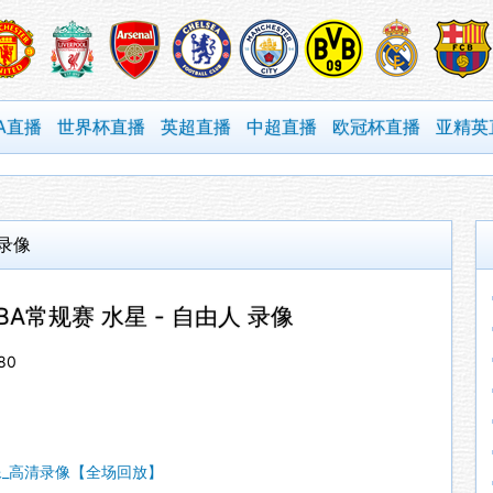
A直播
世界杯直播
英超直播
中超直播
欧冠杯直播
亚精英
 录像
NBA常规赛 水星 - 自由人 录像
80
录像_高清录像【全场回放】