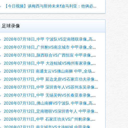
【今日视频】谈梅西与斯帅未来❗️迪马利亚：他俩必须焊死，天花
足球录像
2026年07月18日_中甲 宁波队VS定南赣联录像_高清录像【全场回放】
2026年07月18日_广州豹VS南京城市 中甲录像_全场录像【高清回放】
2026年07月18日_陕西联合VS广西恒宸 中甲录像_全场录像【全场回放】
2026年07月18日_中甲 大连鲲城VS梅州客家录像_全场录像【全场回放】
2026年07月17日 南通支云VS佛山南狮 中甲_全场录像【视频集锦】
2026年07月17日_中甲 延边龙鼎VS石家庄功夫录像_全场录像【全场回放】
2026年07月17日_中甲 深圳青年人VS苏州东吴录像_高清录像【全场回放】
2026年07月17日_中甲 无锡吴钩VS长春亚泰录像_高清录像【全场回放】
2026年07月13日_佛山南狮VS宁波队 中甲录像_高清录像【全场回放】
2026年07月12日_定南赣联VS深圳青年人 中甲录像_全场录像【高清回放】
2026年07月11日_中甲 石家庄功夫VS广州豹录像_高清录像【全场回放】
2026年07月11日_南京城市VS大连鲲城 中甲录像_高清录像【全场回放】