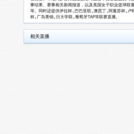
事结果、赛事相关新闻报道，以及美国女子职业篮球联
等。同时还提供伊拉杯,巴巴亚联,澳昆丁,阿曼苏杯,卢旺
杯,广岛青锦,日大学联,葡萄牙TAP等联赛直播。
相关直播