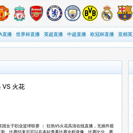
BA直播
世界杯直播
英超直播
中超直播
欧冠杯直播
亚精英
 VS 火花
0分，美国女子职业篮球联赛 : 狂热VS火花高清在线直播，无插件观
更新。比赛结束后可以在本站查看比赛全程录像、比赛比分、赛