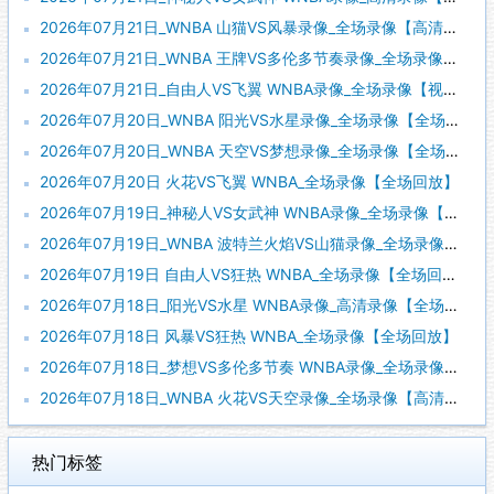
2026年07月21日_WNBA 山猫VS风暴录像_全场录像【高清回放】
2026年07月21日_WNBA 王牌VS多伦多节奏录像_全场录像【高清回放】
2026年07月21日_自由人VS飞翼 WNBA录像_全场录像【视频集锦】
2026年07月20日_WNBA 阳光VS水星录像_全场录像【全场回放】
2026年07月20日_WNBA 天空VS梦想录像_全场录像【全场回放】
2026年07月20日 火花VS飞翼 WNBA_全场录像【全场回放】
2026年07月19日_神秘人VS女武神 WNBA录像_全场录像【视频集锦】
2026年07月19日_WNBA 波特兰火焰VS山猫录像_全场录像【全场回放】
2026年07月19日 自由人VS狂热 WNBA_全场录像【全场回放】
2026年07月18日_阳光VS水星 WNBA录像_高清录像【全场回放】
2026年07月18日 风暴VS狂热 WNBA_全场录像【全场回放】
2026年07月18日_梦想VS多伦多节奏 WNBA录像_全场录像【高清回放】
2026年07月18日_WNBA 火花VS天空录像_全场录像【高清回放】
热门标签