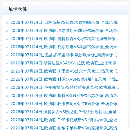
足球录像
2026年07月24日_日林斯基VS瓦鲁尔 欧协联录像_全场录像【全场回放】
2026年07月24日_欧协联 埃尔维斯VS斯塔尔南录像_全场录像【视频集锦】
2026年07月24日_欧协联 施特拉森VS贝尔格莱德游击录像_全场录像【高清回放】
2026年07月24日_欧协联 托尔斯港VS马瑟韦尔录像_全场录像【视频集锦】
2026年07月24日_德里城VS里耶卡 欧协联录像_高清录像【全场回放】
2026年07月24日 斯肯迪亚VSASK布拉沃 欧协联_全场录像【视频集锦】
2026年07月24日_欧协联 卡里鲁VS舒尔本录像_全场录像【全场回放】
2026年07月24日_欧协联 科佩尔VSNSI鲁纳维克录像_全场录像【全场回放】
2026年07月24日_卢多格雷茨VS特拉维夫夏普尔 欧协联录像_全场录像【全场回放】
2026年07月24日_欧协联 根特VSLNZ切尔卡瑟录像_高清录像【全场回放】
2026年07月24日_欧协联 杜卡吉尼VS卢加诺录像_全场录像【视频集锦】
2026年07月24日 佩特罗古VS巴尼亚卢卡战士 欧协联_全场录像【视频集锦】
2026年07月24日_欧协联 GKS卡托威斯VS日利纳录像_全场录像【全场回放】
2026年07月24日_欧协联 帕纳辛纳科斯VS帕克斯录像_高清录像【全场回放】