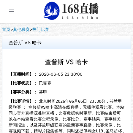
展开菜单
首页
>
其他联赛
>
热门比赛
查普斯 VS 哈卡
查普斯 VS 哈卡
【直播时间】：
2026-06-05 23:30:00
【比赛状态】：
已完赛
【赛事分类】：
芬甲
【比赛详情】：
北京时间2026年06月05日 23:30分，芬兰甲
级联赛 : 查普斯VS哈卡高清在线直播，无插件观看比赛。本站
同步官方直播源准时直播，比赛数据实时更新。比赛结束后可
以在本站查看比赛全程录像、比赛比分、赛事结果、赛事相关
新闻报道，以及芬兰甲级联赛的最新赛事直播，比赛录像，比
赛视频下载，精彩片段集锦等。同时还提供匈女U19,圣马超杯,