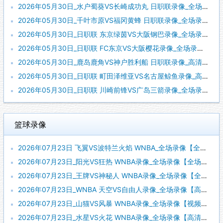
2026年05月30日_水户蜀葵VS长崎成功丸 日职联录像_全场录像【视频集锦】
2026年05月30日_千叶市原VS福冈黄蜂 日职联录像_全场录像【高清回放】
2026年05月30日_日职联 东京绿茵VS大阪钢巴录像_全场录像【高清回放】
2026年05月30日_日职联 FC东京VS大阪樱花录像_全场录像【高清回放】
2026年05月30日_鹿岛鹿角VS神户胜利船 日职联录像_高清录像【全场回放】
2026年05月30日_日职联 町田泽维亚VS名古屋鲸鱼录像_高清录像【全场回放】
2026年05月30日_日职联 川崎前锋VS广岛三箭录像_全场录像【视频集锦】
篮球录像
2026年07月23日 飞翼VS波特兰火焰 WNBA_全场录像【全场回放】
2026年07月23日_阳光VS狂热 WNBA录像_全场录像【全场回放】
2026年07月23日_王牌VS神秘人 WNBA录像_全场录像【全场回放】
2026年07月23日_WNBA 天空VS自由人录像_全场录像【高清回放】
2026年07月23日_山猫VS风暴 WNBA录像_全场录像【视频集锦】
2026年07月23日_水星VS火花 WNBA录像_全场录像【高清回放】