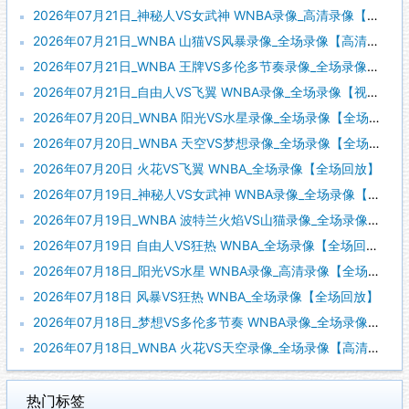
2026年07月21日_神秘人VS女武神 WNBA录像_高清录像【全场回放】
2026年07月21日_WNBA 山猫VS风暴录像_全场录像【高清回放】
2026年07月21日_WNBA 王牌VS多伦多节奏录像_全场录像【高清回放】
2026年07月21日_自由人VS飞翼 WNBA录像_全场录像【视频集锦】
2026年07月20日_WNBA 阳光VS水星录像_全场录像【全场回放】
2026年07月20日_WNBA 天空VS梦想录像_全场录像【全场回放】
2026年07月20日 火花VS飞翼 WNBA_全场录像【全场回放】
2026年07月19日_神秘人VS女武神 WNBA录像_全场录像【视频集锦】
2026年07月19日_WNBA 波特兰火焰VS山猫录像_全场录像【全场回放】
2026年07月19日 自由人VS狂热 WNBA_全场录像【全场回放】
2026年07月18日_阳光VS水星 WNBA录像_高清录像【全场回放】
2026年07月18日 风暴VS狂热 WNBA_全场录像【全场回放】
2026年07月18日_梦想VS多伦多节奏 WNBA录像_全场录像【高清回放】
2026年07月18日_WNBA 火花VS天空录像_全场录像【高清回放】
热门标签