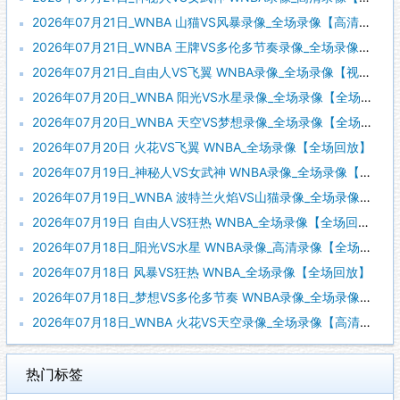
2026年07月21日_WNBA 山猫VS风暴录像_全场录像【高清回放】
2026年07月21日_WNBA 王牌VS多伦多节奏录像_全场录像【高清回放】
2026年07月21日_自由人VS飞翼 WNBA录像_全场录像【视频集锦】
2026年07月20日_WNBA 阳光VS水星录像_全场录像【全场回放】
2026年07月20日_WNBA 天空VS梦想录像_全场录像【全场回放】
2026年07月20日 火花VS飞翼 WNBA_全场录像【全场回放】
2026年07月19日_神秘人VS女武神 WNBA录像_全场录像【视频集锦】
2026年07月19日_WNBA 波特兰火焰VS山猫录像_全场录像【全场回放】
2026年07月19日 自由人VS狂热 WNBA_全场录像【全场回放】
2026年07月18日_阳光VS水星 WNBA录像_高清录像【全场回放】
2026年07月18日 风暴VS狂热 WNBA_全场录像【全场回放】
2026年07月18日_梦想VS多伦多节奏 WNBA录像_全场录像【高清回放】
2026年07月18日_WNBA 火花VS天空录像_全场录像【高清回放】
热门标签