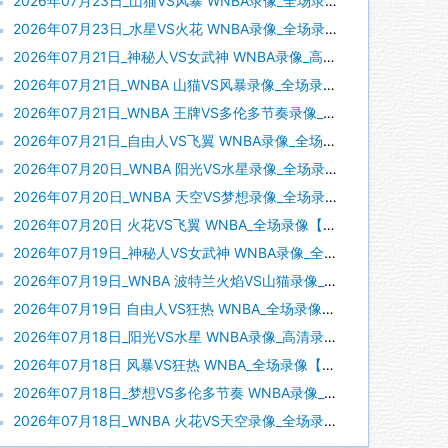
2026年07月23日_山猫VS风暴 WNBA录像_全场录像【视频集锦】
2026年07月23日_水星VS火花 WNBA录像_全场录像【高清回放】
2026年07月21日_神秘人VS女武神 WNBA录像_高清录像【全场回放】
2026年07月21日_WNBA 山猫VS风暴录像_全场录像【高清回放】
2026年07月21日_WNBA 王牌VS多伦多节奏录像_全场录像【高清回放】
2026年07月21日_自由人VS飞翼 WNBA录像_全场录像【视频集锦】
2026年07月20日_WNBA 阳光VS水星录像_全场录像【全场回放】
2026年07月20日_WNBA 天空VS梦想录像_全场录像【全场回放】
2026年07月20日 火花VS飞翼 WNBA_全场录像【全场回放】
2026年07月19日_神秘人VS女武神 WNBA录像_全场录像【视频集锦】
2026年07月19日_WNBA 波特兰火焰VS山猫录像_全场录像【全场回放】
2026年07月19日 自由人VS狂热 WNBA_全场录像【全场回放】
2026年07月18日_阳光VS水星 WNBA录像_高清录像【全场回放】
2026年07月18日 风暴VS狂热 WNBA_全场录像【全场回放】
2026年07月18日_梦想VS多伦多节奏 WNBA录像_全场录像【高清回放】
2026年07月18日_WNBA 火花VS天空录像_全场录像【高清回放】