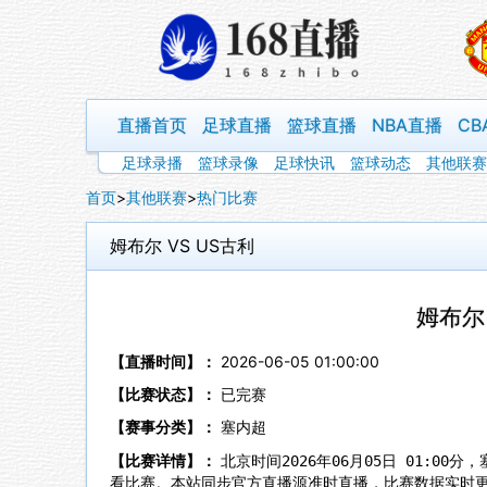
直播首页
足球直播
篮球直播
NBA直播
CB
足球录播
篮球录像
足球快讯
篮球动态
其他联赛
首页
>
其他联赛
>
热门比赛
姆布尔 VS US古利
姆布尔 
【直播时间】：
2026-06-05 01:00:00
【比赛状态】：
已完赛
【赛事分类】：
塞内超
【比赛详情】：
北京时间2026年06月05日 01:00
看比赛。本站同步官方直播源准时直播，比赛数据实时