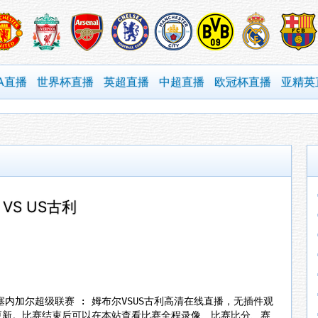
A直播
世界杯直播
英超直播
中超直播
欧冠杯直播
亚精英
VS US古利
分，塞内加尔超级联赛 : 姆布尔VSUS古利高清在线直播，无插件观
更新。比赛结束后可以在本站查看比赛全程录像、比赛比分、赛