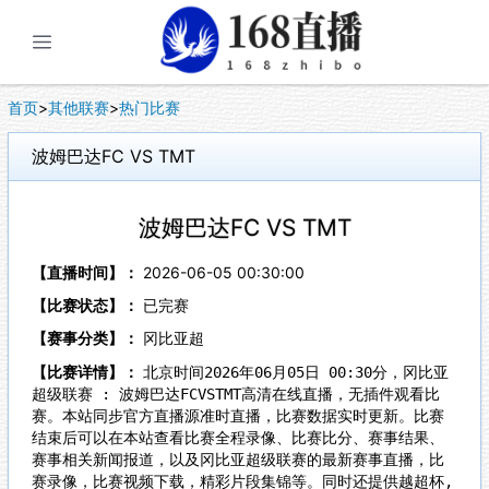
展开菜单
首页
>
其他联赛
>
热门比赛
波姆巴达FC VS TMT
波姆巴达FC VS TMT
【直播时间】：
2026-06-05 00:30:00
【比赛状态】：
已完赛
【赛事分类】：
冈比亚超
【比赛详情】：
北京时间2026年06月05日 00:30分，冈比亚
超级联赛 : 波姆巴达FCVSTMT高清在线直播，无插件观看比
赛。本站同步官方直播源准时直播，比赛数据实时更新。比赛
结束后可以在本站查看比赛全程录像、比赛比分、赛事结果、
赛事相关新闻报道，以及冈比亚超级联赛的最新赛事直播，比
赛录像，比赛视频下载，精彩片段集锦等。同时还提供越超杯,