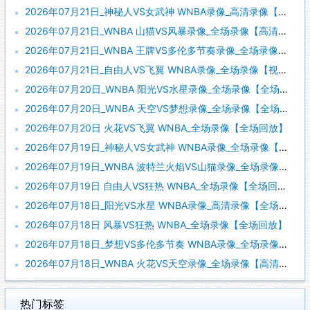
2026年07月21日_神秘人VS女武神 WNBA录像_高清录像【全场回放】
2026年07月21日_WNBA 山猫VS风暴录像_全场录像【高清回放】
2026年07月21日_WNBA 王牌VS多伦多节奏录像_全场录像【高清回放】
2026年07月21日_自由人VS飞翼 WNBA录像_全场录像【视频集锦】
2026年07月20日_WNBA 阳光VS水星录像_全场录像【全场回放】
2026年07月20日_WNBA 天空VS梦想录像_全场录像【全场回放】
2026年07月20日 火花VS飞翼 WNBA_全场录像【全场回放】
2026年07月19日_神秘人VS女武神 WNBA录像_全场录像【视频集锦】
2026年07月19日_WNBA 波特兰火焰VS山猫录像_全场录像【全场回放】
2026年07月19日 自由人VS狂热 WNBA_全场录像【全场回放】
2026年07月18日_阳光VS水星 WNBA录像_高清录像【全场回放】
2026年07月18日 风暴VS狂热 WNBA_全场录像【全场回放】
2026年07月18日_梦想VS多伦多节奏 WNBA录像_全场录像【高清回放】
2026年07月18日_WNBA 火花VS天空录像_全场录像【高清回放】
热门标签