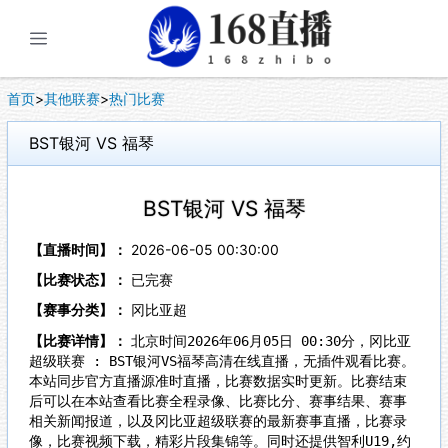
展开菜单
首页
>
其他联赛
>
热门比赛
BST银河 VS 福琴
BST银河 VS 福琴
【直播时间】：
2026-06-05 00:30:00
【比赛状态】：
已完赛
【赛事分类】：
冈比亚超
【比赛详情】：
北京时间2026年06月05日 00:30分，冈比亚
超级联赛 : BST银河VS福琴高清在线直播，无插件观看比赛。
本站同步官方直播源准时直播，比赛数据实时更新。比赛结束
后可以在本站查看比赛全程录像、比赛比分、赛事结果、赛事
相关新闻报道，以及冈比亚超级联赛的最新赛事直播，比赛录
像，比赛视频下载，精彩片段集锦等。同时还提供智利U19,约