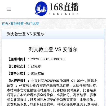
展开菜单
首页
>
其他联赛
>
热门比赛
列支敦士登 VS 安道尔
列支敦士登 VS 安道尔
【直播时间】：
2026-06-05 01:00:00
【比赛状态】：
已完赛
【赛事分类】：
国际友谊
【比赛详情】：
北京时间2026年06月05日 01:00分，国际友
谊赛 : 列支敦士登VS安道尔高清在线直播，无插件观看比赛。
本站同步官方直播源准时直播，比赛数据实时更新。比赛结束
后可以在本站查看比赛全程录像、比赛比分、赛事结果、赛事
相关新闻报道，以及国际友谊赛的最新赛事直播，比赛录像，
比赛视频下载，精彩片段集锦等。同时还提供中亚U20,越南联,