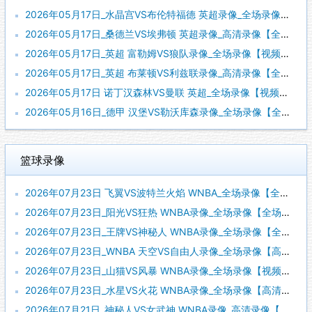
2026年05月17日_水晶宫VS布伦特福德 英超录像_全场录像【全场回放】
2026年05月17日_桑德兰VS埃弗顿 英超录像_高清录像【全场回放】
2026年05月17日_英超 富勒姆VS狼队录像_全场录像【视频集锦】
2026年05月17日_英超 布莱顿VS利兹联录像_高清录像【全场回放】
2026年05月17日 诺丁汉森林VS曼联 英超_全场录像【视频集锦】
2026年05月16日_德甲 汉堡VS勒沃库森录像_全场录像【全场回放】
篮球录像
2026年07月23日 飞翼VS波特兰火焰 WNBA_全场录像【全场回放】
2026年07月23日_阳光VS狂热 WNBA录像_全场录像【全场回放】
2026年07月23日_王牌VS神秘人 WNBA录像_全场录像【全场回放】
2026年07月23日_WNBA 天空VS自由人录像_全场录像【高清回放】
2026年07月23日_山猫VS风暴 WNBA录像_全场录像【视频集锦】
2026年07月23日_水星VS火花 WNBA录像_全场录像【高清回放】
2026年07月21日_神秘人VS女武神 WNBA录像_高清录像【全场回放】