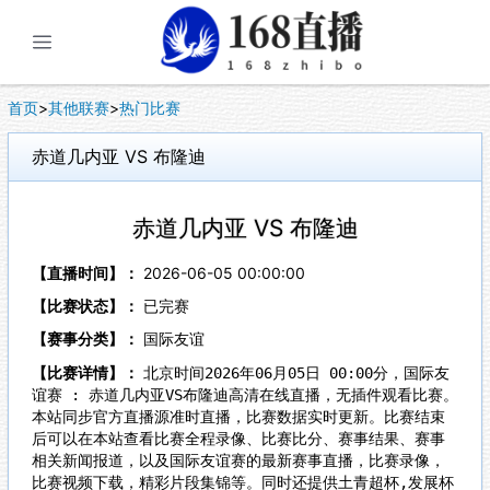
展开菜单
首页
>
其他联赛
>
热门比赛
赤道几内亚 VS 布隆迪
赤道几内亚 VS 布隆迪
【直播时间】：
2026-06-05 00:00:00
【比赛状态】：
已完赛
【赛事分类】：
国际友谊
【比赛详情】：
北京时间2026年06月05日 00:00分，国际友
谊赛 : 赤道几内亚VS布隆迪高清在线直播，无插件观看比赛。
本站同步官方直播源准时直播，比赛数据实时更新。比赛结束
后可以在本站查看比赛全程录像、比赛比分、赛事结果、赛事
相关新闻报道，以及国际友谊赛的最新赛事直播，比赛录像，
比赛视频下载，精彩片段集锦等。同时还提供土青超杯,发展杯