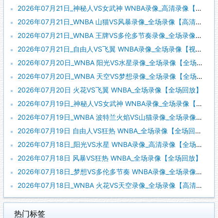
2026年07月21日_神秘人VS女武神 WNBA录像_高清录像【全场回放】
2026年07月21日_WNBA 山猫VS风暴录像_全场录像【高清回放】
2026年07月21日_WNBA 王牌VS多伦多节奏录像_全场录像【高清回放】
2026年07月21日_自由人VS飞翼 WNBA录像_全场录像【视频集锦】
2026年07月20日_WNBA 阳光VS水星录像_全场录像【全场回放】
2026年07月20日_WNBA 天空VS梦想录像_全场录像【全场回放】
2026年07月20日 火花VS飞翼 WNBA_全场录像【全场回放】
2026年07月19日_神秘人VS女武神 WNBA录像_全场录像【视频集锦】
2026年07月19日_WNBA 波特兰火焰VS山猫录像_全场录像【全场回放】
2026年07月19日 自由人VS狂热 WNBA_全场录像【全场回放】
2026年07月18日_阳光VS水星 WNBA录像_高清录像【全场回放】
2026年07月18日 风暴VS狂热 WNBA_全场录像【全场回放】
2026年07月18日_梦想VS多伦多节奏 WNBA录像_全场录像【高清回放】
2026年07月18日_WNBA 火花VS天空录像_全场录像【高清回放】
热门标签