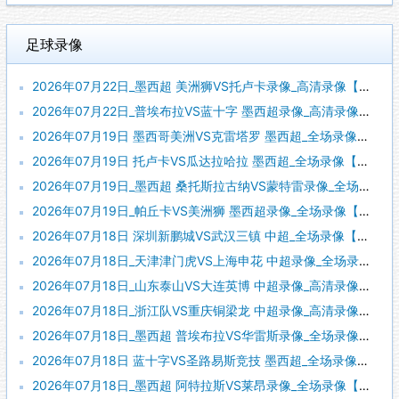
足球录像
2026年07月22日_墨西超 美洲狮VS托卢卡录像_高清录像【全场回放】
2026年07月22日_普埃布拉VS蓝十字 墨西超录像_高清录像【全场回放】
2026年07月19日 墨西哥美洲VS克雷塔罗 墨西超_全场录像【视频集锦】
2026年07月19日 托卢卡VS瓜达拉哈拉 墨西超_全场录像【视频集锦】
2026年07月19日_墨西超 桑托斯拉古纳VS蒙特雷录像_全场录像【高清回放】
2026年07月19日_帕丘卡VS美洲狮 墨西超录像_全场录像【全场回放】
2026年07月18日 深圳新鹏城VS武汉三镇 中超_全场录像【全场回放】
2026年07月18日_天津津门虎VS上海申花 中超录像_全场录像【高清回放】
2026年07月18日_山东泰山VS大连英博 中超录像_高清录像【全场回放】
2026年07月18日_浙江队VS重庆铜梁龙 中超录像_高清录像【全场回放】
2026年07月18日_墨西超 普埃布拉VS华雷斯录像_全场录像【高清回放】
2026年07月18日 蓝十字VS圣路易斯竞技 墨西超_全场录像【视频集锦】
2026年07月18日_墨西超 阿特拉斯VS莱昂录像_全场录像【全场回放】