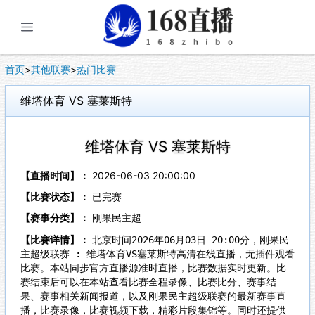
展开菜单
首页
>
其他联赛
>
热门比赛
维塔体育 VS 塞莱斯特
维塔体育 VS 塞莱斯特
【直播时间】：
2026-06-03 20:00:00
【比赛状态】：
已完赛
【赛事分类】：
刚果民主超
【比赛详情】：
北京时间2026年06月03日 20:00分，刚果民
主超级联赛 : 维塔体育VS塞莱斯特高清在线直播，无插件观看
比赛。本站同步官方直播源准时直播，比赛数据实时更新。比
赛结束后可以在本站查看比赛全程录像、比赛比分、赛事结
果、赛事相关新闻报道，以及刚果民主超级联赛的最新赛事直
播，比赛录像，比赛视频下载，精彩片段集锦等。同时还提供