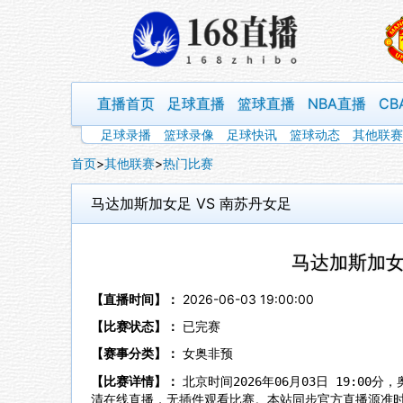
直播首页
足球直播
篮球直播
NBA直播
CB
足球录播
篮球录像
足球快讯
篮球动态
其他联赛
首页
>
其他联赛
>
热门比赛
马达加斯加女足 VS 南苏丹女足
马达加斯加女
【直播时间】：
2026-06-03 19:00:00
【比赛状态】：
已完赛
【赛事分类】：
女奥非预
【比赛详情】：
北京时间2026年06月03日 19:0
清在线直播，无插件观看比赛。本站同步官方直播源准