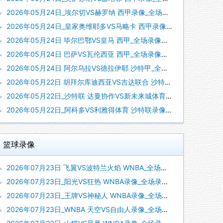
2026年05月24日_埃尔切VS赫罗纳 西甲录像_全场录像【高清回放】
2026年05月24日_皇家奥维耶多VS马略卡 西甲录像_全场录像【高清回放】
2026年05月24日 毕尔巴鄂VS皇马 西甲_全场录像【视频集锦】
2026年05月24日 巴萨VS瓦伦西亚 西甲_全场录像【视频集锦】
2026年05月24日 阿尔乌拉VS德拉伊耶 沙特甲_全场录像【视频集锦】
2026年05月22日 胡拜尔库迪西亚VS吉达联合 沙特联_全场录像【视频集锦】
2026年05月22日_沙特联 达曼协作VS新未来城体育录像_全场录像【视频集锦】
2026年05月22日_阿科多VS利雅得体育 沙特联录像_高清录像【全场回放】
篮球录像
2026年07月23日 飞翼VS波特兰火焰 WNBA_全场录像【全场回放】
2026年07月23日_阳光VS狂热 WNBA录像_全场录像【全场回放】
2026年07月23日_王牌VS神秘人 WNBA录像_全场录像【全场回放】
2026年07月23日_WNBA 天空VS自由人录像_全场录像【高清回放】