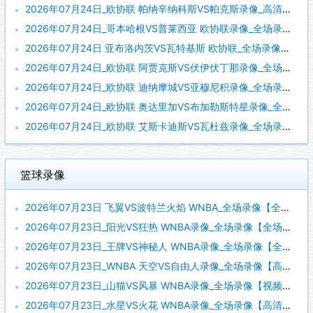
2026年07月24日_欧协联 帕纳辛纳科斯VS帕克斯录像_高清录像【全场回放】
2026年07月24日_哥本哈根VS普莱西亚 欧协联录像_全场录像【全场回放】
2026年07月24日 亚布洛内茨VS瓦特基斯 欧协联_全场录像【视频集锦】
2026年07月24日_欧协联 阿贾克斯VS伏伊伏丁那录像_全场录像【视频集锦】
2026年07月24日_欧协联 迪纳摩城VS亚穆尼积录像_全场录像【全场回放】
2026年07月24日_欧协联 奥达里加VS布加勒斯特星录像_全场录像【视频集锦】
2026年07月24日_欧协联 艾斯卡迪斯VS瓦杜兹录像_全场录像【全场回放】
篮球录像
2026年07月23日 飞翼VS波特兰火焰 WNBA_全场录像【全场回放】
2026年07月23日_阳光VS狂热 WNBA录像_全场录像【全场回放】
2026年07月23日_王牌VS神秘人 WNBA录像_全场录像【全场回放】
2026年07月23日_WNBA 天空VS自由人录像_全场录像【高清回放】
2026年07月23日_山猫VS风暴 WNBA录像_全场录像【视频集锦】
2026年07月23日_水星VS火花 WNBA录像_全场录像【高清回放】