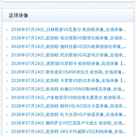
足球录像
2026年07月24日_日林斯基VS瓦鲁尔 欧协联录像_全场录像【全场回放】
2026年07月24日_欧协联 埃尔维斯VS斯塔尔南录像_全场录像【视频集锦】
2026年07月24日_欧协联 施特拉森VS贝尔格莱德游击录像_全场录像【高清回放】
2026年07月24日_欧协联 托尔斯港VS马瑟韦尔录像_全场录像【视频集锦】
2026年07月24日_德里城VS里耶卡 欧协联录像_高清录像【全场回放】
2026年07月24日 斯肯迪亚VSASK布拉沃 欧协联_全场录像【视频集锦】
2026年07月24日_欧协联 卡里鲁VS舒尔本录像_全场录像【全场回放】
2026年07月24日_欧协联 科佩尔VSNSI鲁纳维克录像_全场录像【全场回放】
2026年07月24日_卢多格雷茨VS特拉维夫夏普尔 欧协联录像_全场录像【全场回放】
2026年07月24日_欧协联 根特VSLNZ切尔卡瑟录像_高清录像【全场回放】
2026年07月24日_欧协联 杜卡吉尼VS卢加诺录像_全场录像【视频集锦】
2026年07月24日 佩特罗古VS巴尼亚卢卡战士 欧协联_全场录像【视频集锦】
2026年07月24日_欧协联 GKS卡托威斯VS日利纳录像_全场录像【全场回放】