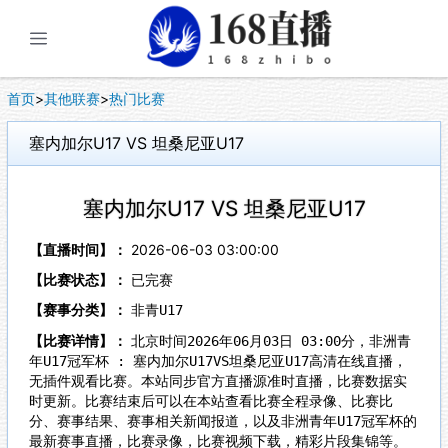
展开菜单
首页
>
其他联赛
>
热门比赛
塞内加尔U17 VS 坦桑尼亚U17
塞内加尔U17 VS 坦桑尼亚U17
【直播时间】：
2026-06-03 03:00:00
【比赛状态】：
已完赛
【赛事分类】：
非青U17
【比赛详情】：
北京时间2026年06月03日 03:00分，非洲青
年U17冠军杯 : 塞内加尔U17VS坦桑尼亚U17高清在线直播，
无插件观看比赛。本站同步官方直播源准时直播，比赛数据实
时更新。比赛结束后可以在本站查看比赛全程录像、比赛比
分、赛事结果、赛事相关新闻报道，以及非洲青年U17冠军杯的
最新赛事直播，比赛录像，比赛视频下载，精彩片段集锦等。