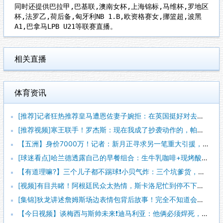
同时还提供巴拉甲,巴基联,澳南女杯,上海锦标,马维杯,罗地区
杯,法罗乙,荷后备,匈牙利NB 1.B,欧资格赛女,挪篮超,波黑
A1,巴拿马LPB U21等联赛直播。
相关直播
体育资讯
[推荐]记者狂热推荐皇马遭恩佐妻子婉拒：在英国挺好对去哪无所
[推荐视频]寒王联手！罗杰斯：现在我成了抄袭动作的，帕尔默有
【五洲】身价7000万！记者：新月正寻求另一笔重大引援，梦想
[球迷看点]哈兰德透露自己的早餐组合：生牛乳咖啡+现烤酸面包
【有道理嘛?】三个儿子都不踢球❗️小贝气炸：三个坑爹货，只能
[视频]有目共睹！阿根廷民众太热情，斯卡洛尼忙到停不下来！
[集锦]狄龙讲述詹姆斯场边表情包背后故事！完全不知道会火遍全
【今日视频】谈梅西与斯帅未来❗️迪马利亚：他俩必须焊死，天花