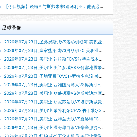
【今日视频】谈梅西与斯帅未来❗️迪马利亚：他俩必须焊死，天花
足球录像
2026年07月23日_圣路易斯城VS洛杉矶银河 美职业录像_全场录像【全场回放】
2026年07月23日_皇家盐湖城VS洛杉矶FC 美职业录像_全场录像【全场回放】
2026年07月23日_美职业 达拉斯FCVS波特兰伐木工录像_全场录像【全场回放】
2026年07月23日_美职业 奥兰多城VS圣何塞地震录像_全场录像【视频集锦】
2026年07月23日_圣地亚哥FCVS科罗拉多急流 美职业录像_全场录像【高清回放】
2026年07月23日_美职业 西雅图海湾人VS奥斯汀FC录像_全场录像【高清回放】
2026年07月23日_美职业 华盛顿联VS休斯敦迪纳摩录像_全场录像【全场回放】
2026年07月23日_美职业 明尼苏达联VS堪萨斯城竞技录像_全场录像【全场回放】
2026年07月23日_美职业 蒙特利尔CFVS纳什维尔SC录像_全场录像【全场回放】
2026年07月23日_美职业 亚特兰大联VS夏洛特FC录像_全场录像【视频集锦】
2026年07月23日_美职业 温哥华白浪VS辛辛那提FC录像_高清录像【全场回放】
2026年07月23日_纽约城VS哥伦布机员 美职业录像_全场录像【视频集锦】