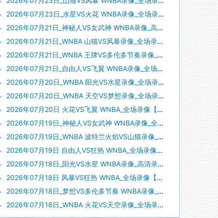
2026年07月23日_山猫VS风暴 WNBA录像_全场录像【视频集锦】
2026年07月23日_水星VS火花 WNBA录像_全场录像【高清回放】
2026年07月21日_神秘人VS女武神 WNBA录像_高清录像【全场回放】
2026年07月21日_WNBA 山猫VS风暴录像_全场录像【高清回放】
2026年07月21日_WNBA 王牌VS多伦多节奏录像_全场录像【高清回放】
2026年07月21日_自由人VS飞翼 WNBA录像_全场录像【视频集锦】
2026年07月20日_WNBA 阳光VS水星录像_全场录像【全场回放】
2026年07月20日_WNBA 天空VS梦想录像_全场录像【全场回放】
2026年07月20日 火花VS飞翼 WNBA_全场录像【全场回放】
2026年07月19日_神秘人VS女武神 WNBA录像_全场录像【视频集锦】
2026年07月19日_WNBA 波特兰火焰VS山猫录像_全场录像【全场回放】
2026年07月19日 自由人VS狂热 WNBA_全场录像【全场回放】
2026年07月18日_阳光VS水星 WNBA录像_高清录像【全场回放】
2026年07月18日 风暴VS狂热 WNBA_全场录像【全场回放】
2026年07月18日_梦想VS多伦多节奏 WNBA录像_全场录像【高清回放】
2026年07月18日_WNBA 火花VS天空录像_全场录像【高清回放】