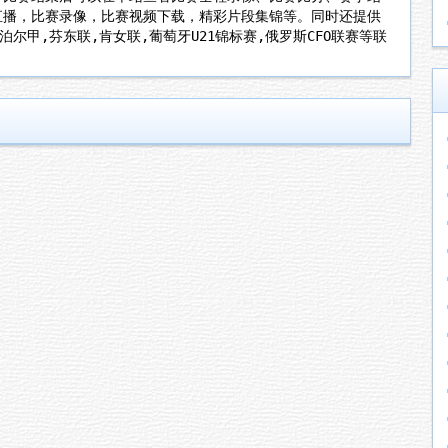
直播，比赛录像，比赛视频下载，精彩片段集锦等。同时还提供
尼泊尔甲,芬东联,肯女联,葡萄牙U21锦标赛,俄罗斯CFO联赛等联