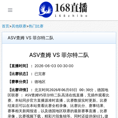
展开菜单
首页
>
其他联赛
>
热门比赛
ASV查姆 VS 菲尔特二队
ASV查姆 VS 菲尔特二队
【直播时间】：
2026-06-03 00:30:00
【比赛状态】：
已完赛
【赛事分类】：
德地区
【比赛详情】：
北京时间2026年06月03日 00:30分，德国地
区联赛 : ASV查姆VS菲尔特二队高清在线直播，无插件观看比
赛。本站同步官方直播源准时直播，比赛数据实时更新。比赛
结束后可以在本站查看比赛全程录像、比赛比分、赛事结果、
赛事相关新闻报道，以及德国地区联赛的最新赛事直播，比赛
录像，比赛视频下载，精彩片段集锦等。同时还提供保U21,捷