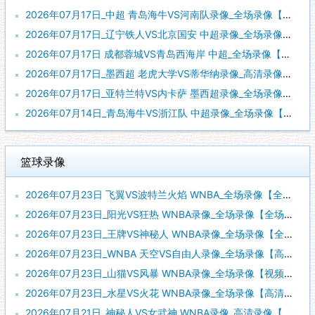
2026年07月17日_中超 青岛海牛VS河南队录像_全场录像【高清回放】
2026年07月17日_辽宁铁人VS北京国安 中超录像_全场录像【全场回放】
2026年07月17日 成都蓉城VS青岛西海岸 中超_全场录像【全场回放】
2026年07月17日_墨西超 老虎大学VS蒂华纳录像_高清录像【全场回放】
2026年07月17日_亚特兰特VS内卡萨 墨西超录像_全场录像【视频集锦】
2026年07月14日_青岛海牛VS浙江队 中超录像_全场录像【视频集锦】
篮球录像
2026年07月23日 飞翼VS波特兰火焰 WNBA_全场录像【全场回放】
2026年07月23日_阳光VS狂热 WNBA录像_全场录像【全场回放】
2026年07月23日_王牌VS神秘人 WNBA录像_全场录像【全场回放】
2026年07月23日_WNBA 天空VS自由人录像_全场录像【高清回放】
2026年07月23日_山猫VS风暴 WNBA录像_全场录像【视频集锦】
2026年07月23日_水星VS火花 WNBA录像_全场录像【高清回放】
2026年07月21日_神秘人VS女武神 WNBA录像_高清录像【全场回放】