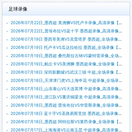
足球录像
2026年07月22日_墨西超 美洲狮VS托卢卡录像_高清录像【全场回放】
2026年07月22日_普埃布拉VS蓝十字 墨西超录像_高清录像【全场回放】
2026年07月19日 墨西哥美洲VS克雷塔罗 墨西超_全场录像【视频集锦】
2026年07月19日 托卢卡VS瓜达拉哈拉 墨西超_全场录像【视频集锦】
2026年07月19日_墨西超 桑托斯拉古纳VS蒙特雷录像_全场录像【高清回放】
2026年07月19日_帕丘卡VS美洲狮 墨西超录像_全场录像【全场回放】
2026年07月18日 深圳新鹏城VS武汉三镇 中超_全场录像【全场回放】
2026年07月18日_天津津门虎VS上海申花 中超录像_全场录像【高清回放】
2026年07月18日_山东泰山VS大连英博 中超录像_高清录像【全场回放】
2026年07月18日_浙江队VS重庆铜梁龙 中超录像_高清录像【全场回放】
2026年07月18日_墨西超 普埃布拉VS华雷斯录像_全场录像【高清回放】
2026年07月18日 蓝十字VS圣路易斯竞技 墨西超_全场录像【视频集锦】
2026年07月18日_墨西超 阿特拉斯VS莱昂录像_全场录像【全场回放】
2026年07月17日_上海海港VS云南玉昆 中超录像_高清录像【全场回放】