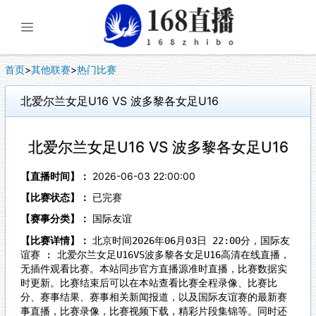
展开菜单
首页
>
其他联赛
>
热门比赛
北爱尔兰女足U16 VS 波多黎各女足U16
北爱尔兰女足U16 VS 波多黎各女足U16
【直播时间】：
2026-06-03 22:00:00
【比赛状态】：
已完赛
【赛事分类】：
国际友谊
【比赛详情】：
北京时间2026年06月03日 22:00分，国际友
谊赛 : 北爱尔兰女足U16VS波多黎各女足U16高清在线直播，
无插件观看比赛。本站同步官方直播源准时直播，比赛数据实
时更新。比赛结束后可以在本站查看比赛全程录像、比赛比
分、赛事结果、赛事相关新闻报道，以及国际友谊赛的最新赛
事直播，比赛录像，比赛视频下载，精彩片段集锦等。同时还